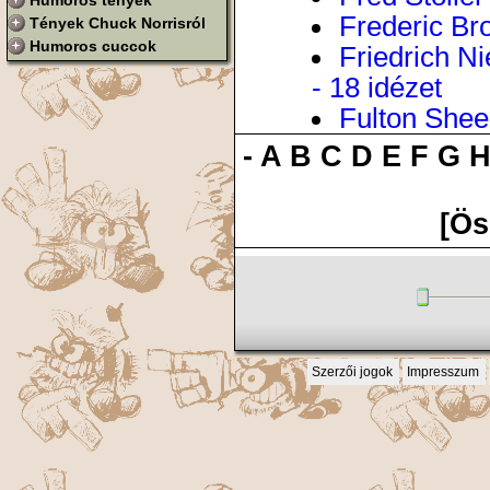
Humoros tények
Frederic Bro
Tények Chuck Norrisról
Humoros cuccok
Friedrich N
- 18 idézet
Fulton Sheen
-
A
B
C
D
E
F
G
[Ös
Szerzői jogok
Impresszum