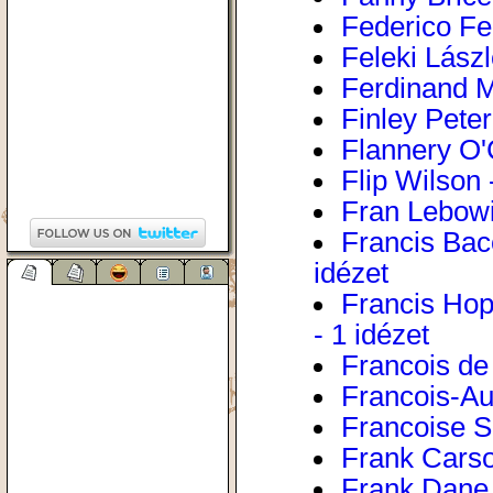
Federico Fel
Feleki Lászl
Ferdinand M
Finley Peter
Flannery O'
Flip Wilson 
Fran Lebowit
Francis Baco
idézet
Francis Hop
- 1 idézet
Francois de
Francois-Au
Francoise S
Frank Carso
Frank Dane 