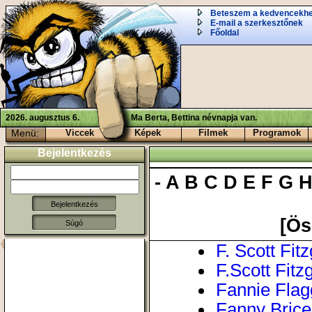
Beteszem a kedvencekh
E-mail a szerkesztőnek
Főoldal
2026. augusztus 6.
Ma Berta, Bettina névnapja van.
Menü:
Viccek
Képek
Filmek
Programok
Bejelentkezés
-
A
B
C
D
E
F
G
[Ös
Súgó
F. Scott Fitz
F.Scott Fitz
Fannie Flagg
Fanny Brice 