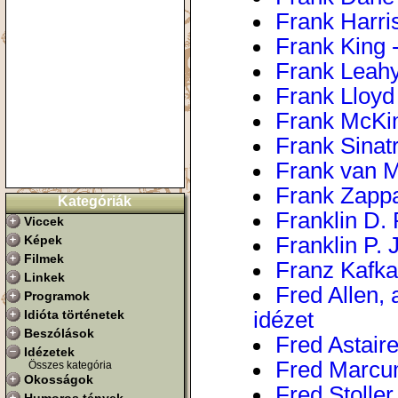
Frank Harris
Frank King -
Frank Leahy
Frank Lloyd 
Frank McKin
Frank Sinatr
Frank van M
Frank Zappa
Kategóriák
Franklin D. 
Viccek
Képek
Franklin P. 
Filmek
Franz Kafka,
Linkek
Fred Allen,
Programok
Idióta történetek
idézet
Beszólások
Fred Astaire
Idézetek
Fred Marcum
Összes kategória
Okosságok
Fred Stoller