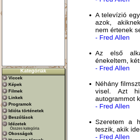
A televízió eg
azok, akikne
nem értenek s
- Fred Allen
Az első alk
énekeltem, két
- Fred Allen
Kategóriák
Viccek
Néhány filmsz
Képek
visel. Azt h
Filmek
Linkek
autogrammot k
Programok
- Fred Allen
Idióta történetek
Beszólások
Szeretem a h
Idézetek
teszik, akik id
Összes kategória
Okosságok
- Fred Allen