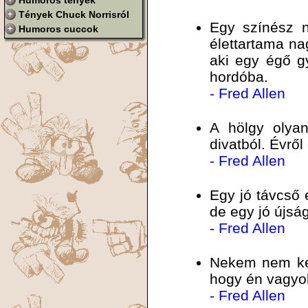
Humoros tények
Tények Chuck Norrisról
Egy színész n
Humoros cuccok
élettartama na
aki egy égő g
hordóba.
- Fred Allen
A hölgy olya
divatból. Évrő
- Fred Allen
Egy jó távcső 
de egy jó újság
- Fred Allen
Nekem nem kel
hogy én vagyo
- Fred Allen