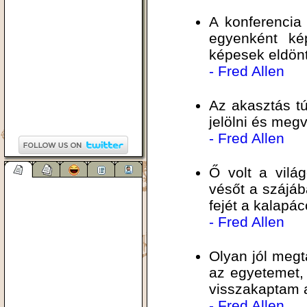
A konferencia
egyenként kép
képesek eldönt
- Fred Allen
Az akasztás t
jelölni és megv
- Fred Allen
Ő volt a vilá
vésőt a szájába
fejét a kalapác
- Fred Allen
Olyan jól megt
az egyetemet,
visszakaptam a
- Fred Allen