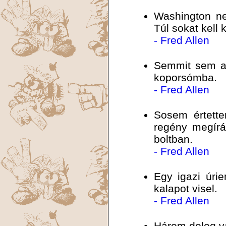
Washington ne
Túl sokat kell
- Fred Allen
Semmit sem ak
koporsómba.
- Fred Allen
Sosem értette
regény megírás
boltban.
- Fred Allen
Egy igazi úri
kalapot visel.
- Fred Allen
Három dolog v