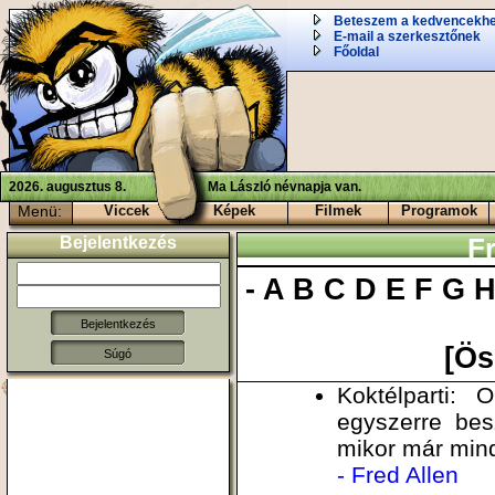
Beteszem a kedvencekh
E-mail a szerkesztőnek
Főoldal
2026. augusztus 8.
Ma László névnapja van.
Menü:
Viccek
Képek
Filmek
Programok
Bejelentkezés
Fr
-
A
B
C
D
E
F
G
[Ös
Súgó
Koktélparti:
egyszerre bes
mikor már mind
- Fred Allen