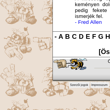
keményen dolg
pedig feket
ismerjék fel.
- Fred Allen
-
A
B
C
D
E
F
G
[Ös
Ö
Szerzői jogok
Impresszum