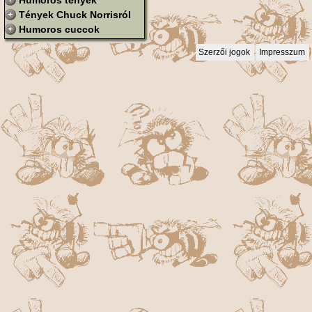
Humoros tények
Tények Chuck Norrisról
Humoros cuccok
Szerzői jogok
Impresszum