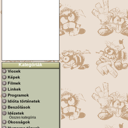
Kategóriák
Viccek
Képek
Filmek
Linkek
Programok
Idióta történetek
Beszólások
Idézetek
Összes kategória
Okosságok