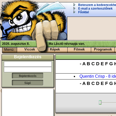
Beteszem a kedvencekh
E-mail a szerkesztőnek
Főoldal
2026. augusztus 8.
Ma László névnapja van.
Menü:
Viccek
Képek
Filmek
Programok
Bejelentkezés
-
A
B
C
D
E
F
G
Quentin Crisp - 8 id
-
A
B
C
D
E
F
G
Súgó