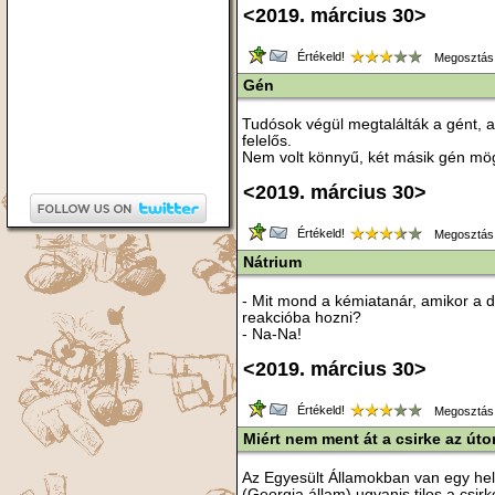
<2019. március 30>
Értékeld!
Megosztás
Gén
Tudósok végül megtalálták a gént, 
felelős.
Nem volt könnyű, két másik gén mögö
<2019. március 30>
Értékeld!
Megosztás
Nátrium
- Mit mond a kémiatanár, amikor a d
reakcióba hozni?
- Na-Na!
<2019. március 30>
Értékeld!
Megosztás
Miért nem ment át a csirke az út
Az Egyesült Államokban van egy hel
(Georgia állam) ugyanis tilos a csi