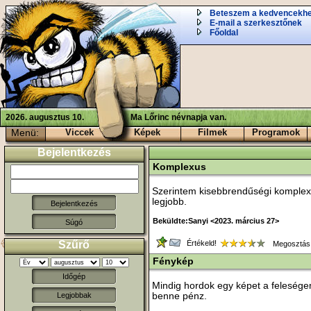
Beteszem a kedvencekh
E-mail a szerkesztőnek
Főoldal
2026. augusztus 10.
Ma Lőrinc névnapja van.
Menü:
Viccek
Képek
Filmek
Programok
Bejelentkezés
Komplexus
Szerintem kisebbrendűségi komple
legjobb.
Beküldte:Sanyi <2023. március 27>
Súgó
Szűrő
Értékeld!
Megosztás
Fénykép
Időgép
Mindig hordok egy képet a felesége
benne pénz.
Legjobbak