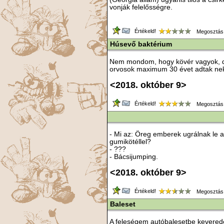
vonják felelősségre.
Értékeld!
Megosztás
Húsevő baktérium
Nem mondom, hogy kövér vagyok, d
orvosok maximum 30 évet adtak ne
<2018. október 9>
Értékeld!
Megosztás
- Mi az: Öreg emberek ugrálnak le a
gumikötéllel?
- ???
- Bácsijumping.
<2018. október 9>
Értékeld!
Megosztás
Baleset
A feleségem autóbalesetbe keveredet