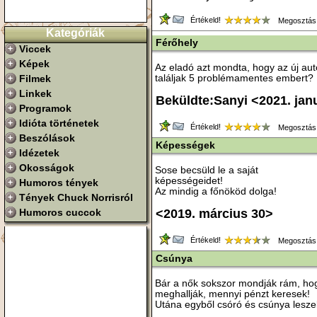
Értékeld!
Megosztás
Kategóriák
Férőhely
Viccek
Képek
Az eladó azt mondta, hogy az új au
Filmek
találjak 5 problémamentes embert?
Linkek
Beküldte:Sanyi <2021. jan
Programok
Idióta történetek
Értékeld!
Megosztás
Beszólások
Képességek
Idézetek
Okosságok
Sose becsüld le a saját
képességeidet!
Humoros tények
Az mindig a főnököd dolga!
Tények Chuck Norrisról
Humoros cuccok
<2019. március 30>
Értékeld!
Megosztás
Csúnya
Bár a nők sokszor mondják rám, ho
meghallják, mennyi pénzt keresek!
Utána egyből csóró és csúnya lesze