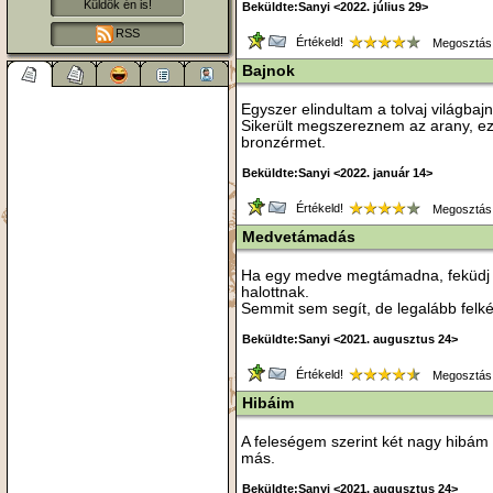
Küldök én is!
Beküldte:Sanyi <2022. július 29>
RSS
Értékeld!
Megosztás
Bajnok
Egyszer elindultam a tolvaj világba
Sikerült megszereznem az arany, ez
bronzérmet.
Beküldte:Sanyi <2022. január 14>
Értékeld!
Megosztás
Medvetámadás
Ha egy medve megtámadna, feküdj 
halottnak.
Semmit sem segít, de legalább felké
Beküldte:Sanyi <2021. augusztus 24>
Értékeld!
Megosztás
Hibáim
A feleségem szerint két nagy hibám
más.
Beküldte:Sanyi <2021. augusztus 24>