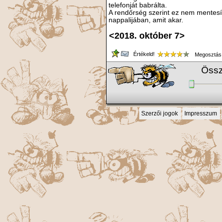
telefonját babrálta.
A rendőrség szerint ez nem mentesíti
nappalijában, amit akar.
<2018. október 7>
Értékeld!
Megosztás
Össz
Szerzői jogok
Impresszum