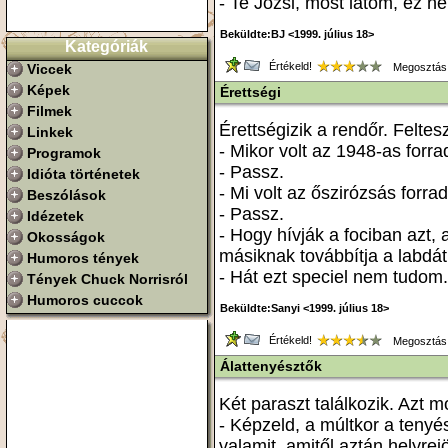
- Te Józsi, most látom, ez 
Beküldte:BJ <1999. július 18>
Kategóriák
Értékeld!
Viccek
Megosztás
Képek
Érettségi
Filmek
Érettségizik a rendőr. Feltes
Linkek
- Mikor volt az 1948-as forr
Programok
- Passz.
Idióta történetek
- Mi volt az őszirózsás forra
Beszólások
- Passz.
Idézetek
- Hogy hívják a fociban azt, 
Okosságok
másiknak továbbítja a labdát
Humoros tények
- Hát ezt speciel nem tudom.
Tények Chuck Norrisról
Humoros cuccok
Beküldte:Sanyi <1999. július 18>
Értékeld!
Megosztás
Álattenyésztők
Két paraszt találkozik. Azt m
- Képzeld, a múltkor a tenyés
valamit, amitől aztán helyrejö