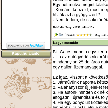
Egy hét múlva megint találk
- Komám, képzeld, most meg
hívják azt a gyógyszert ?
- Nem tudom, de csokoládéí
Beküldte:Sanyi <1999. július 18>
Értékeld!
Megosztás
Nagyotmondás
Bill Gates mondta egyszer a
Kapu.hu ajánló
- Ha az autógyártás akkorát 
mindannyian 25 dolláros aut
egy gallon üzemanyaggal.
Ez igaz. Viszont a következő
1. Járművünk naponta kétsz
2. Valahányszor új jeleket fe
3. Ha autónk minden ok nélk
elfogadni, újraindítani és foly
4. Ha egy bonyolult közleke
lennénk újrainstallálni a mot