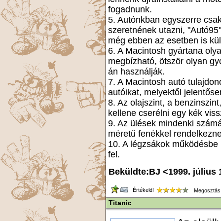
fogadnunk.
5. Autónkban egyszerre csa
szeretnének utazni, "Autó95"
még ebben az esetben is kül
6. A Macintosh gyártana oly
megbízható, ötször olyan gy
án használják.
7. A Macintosh autó tulajdon
autóikat, melyektől jelentőse
8. Az olajszint, a benzinszin
kellene cserélni egy kék vissz
9. Az ülések mindenki számá
méretű fenékkel rendelkezne
10. A légzsákok működésbe lé
fel.
Beküldte:BJ <1999. július 
Értékeld!
Megosztás
Titanic