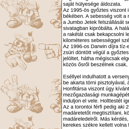
saját hülyesége áldozata.
Az 1995-ös győztes viszont i
békében. A sebesség volt a m
a Jumbo Jetek felszállását se
sivatagban kipróbálta. A halá
a rakétát csak bekapcsolni l
kilométeres sebességgel szé
Az 1996-os Darwin díjra tíz
zsüri döntött végül a győzt
jelöltet, hátha mégiscsak e
közös ősről beszélnek csak,
Eséllyel indulhatott a versen
be akarta törni pisztolyával
Honfitársa viszont úgy kívá
mezőgazdasági munkagépét, 
induljon el vele. Holttestét i
Az a torontoi férfi pedig aki
madáretetőt megtisztítani, k
madáreledelről. Más kérdés,
kerekes székre kellett volna f