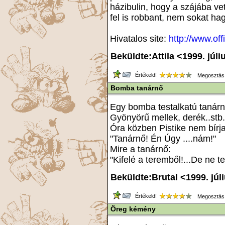
házibulin, hogy a szájába ve
fel is robbant, nem sokat hag
Hivatalos site:
http://www.of
Beküldte:Attila <1999. júli
Értékeld!
Megosztás
Bomba tanárnő
Egy bomba testalkatú tanárn
Gyönyörű mellek, derék..stb.
Óra közben Pistike nem bírja 
"Tanárnő! Én Úgy ....nám!"
Mire a tanárnő:
"Kifelé a teremből!...De ne t
Beküldte:Brutal <1999. júl
Értékeld!
Megosztás
Öreg kémény