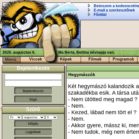
Beteszem a kedvencekh
E-mail a szerkesztőnek
Főoldal
2026. augusztus 6.
Ma Berta, Bettina névnapja van.
Menü:
Viccek
Képek
Filmek
Programok
Bejelentkezés
Hegymászók
Két hegymászó kalandozik a
szakadékba esik. A társa utá
- Nem ütötted meg magad ?
Súgó
- Nem.
Szűrő
- Kezed, lábad nem tört el ?
- Nem.
Időgép
- Akkor gyere, mássz ki, men
- Nem tudok, még nem értem 
Legjobbak