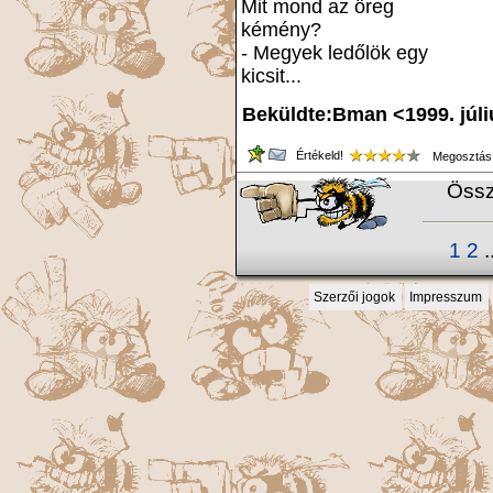
Mit mond az öreg
kémény?
- Megyek ledőlök egy
kicsit...
Beküldte:Bman <1999. júli
Értékeld!
Megosztás
Össz
1
2
.
Szerzői jogok
Impresszum