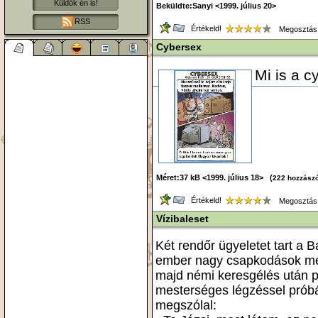
Küldök én is!
Beküldte:Sanyi <1999. július 20>
RSS
Értékeld!
Megosztás
Cybersex
Mi is a c
Méret:37 kB <1999. július 18> (
222 hozzász
Értékeld!
Megosztás
Vízibaleset
Két rendőr ügyeletet tart a B
ember nagy csapkodások mell
majd némi keresgélés után pa
mesterséges légzéssel próbál
megszólal: