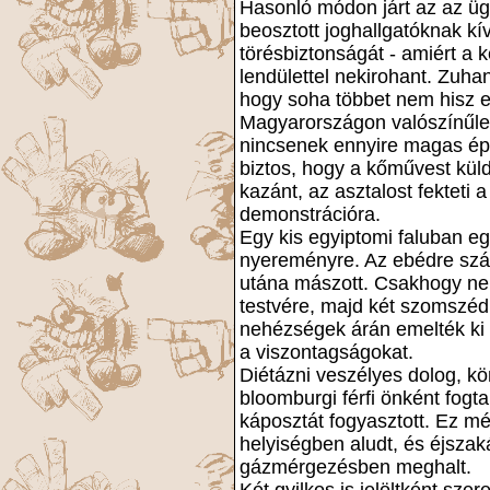
Hasonló módon járt az az üg
beosztott joghallgatóknak k
törésbiztonságát - amiért a k
lendülettel nekirohant. Zu
hogy soha többet nem hisz 
Magyarországon valószínűleg
nincsenek ennyire magas épü
biztos, hogy a kőművest küldi
kazánt, az asztalost fekteti a
demonstrációra.
Egy kis egyiptomi faluban eg
nyereményre. Az ebédre szán
utána mászott. Csakhogy ne
testvére, majd két szomszéd
nehézségek árán emelték ki a
a viszontagságokat.
Diétázni veszélyes dolog, kö
bloomburgi férfi önként fogt
káposztát fogyasztott. Ez mé
helyiségben aludt, és éjsza
gázmérgezésben meghalt.