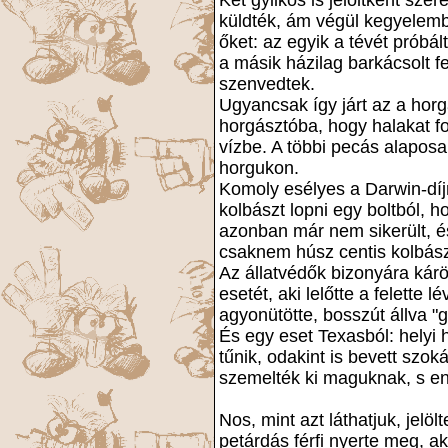
Két gyilkos is jelöltként sze
küldték, ám végül kegyelembő
őket: az egyik a tévét próbá
a másik házilag barkácsolt f
szenvedtek.
Ugyancsak így járt az a horg
horgásztóba, hogy halakat f
vízbe. A többi pecás alaposa
horgukon.
Komoly esélyes a Darwin-díjra
kolbászt lopni egy boltból, 
azonban már nem sikerült, és
csaknem húsz centis kolbászt
Az állatvédők bizonyára kárö
esetét, aki lelőtte a felette 
agyonütötte, bosszút állva "g
És egy eset Texasból: helyi 
tűnik, odakint is bevett szok
szemelték ki maguknak, s en
Nos, mint azt láthatjuk, jelö
petárdás férfi nyerte meg, ak