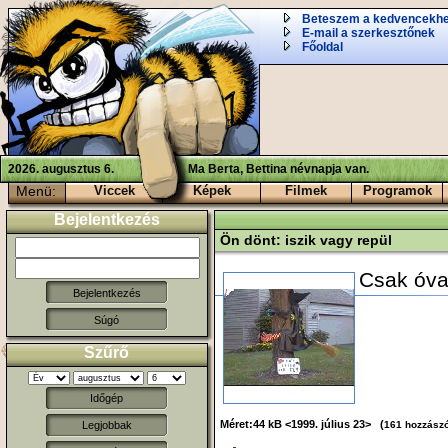
Beteszem a kedvencekh
E-mail a szerkesztőnek
Főoldal
2026. augusztus 6.
Ma Berta, Bettina névnapja van.
Menü:
Viccek
Képek
Filmek
Programok
Bejelentkezés
Ön dönt: iszik vagy repül
Csak óva
Súgó
Szűrő
Időgép
Méret:44 kB <1999. július 23> (
161 hozzász
Legjobbak