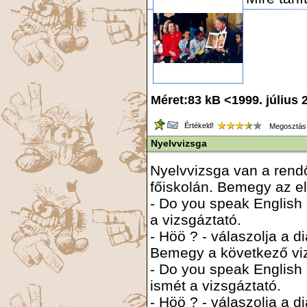
Méret:83 kB <1999. július
Értékeld!
Megosztás
Nyelvvizsga
Nyelvvizsga van a rendő
főiskolán. Bemegy az el
- Do you speak English 
a vizsgáztató.
- Höö ? - válaszolja a di
Bemegy a következő viz
- Do you speak English 
ismét a vizsgáztató.
- Höö ? - válaszolja a di