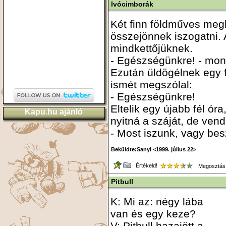
Ivócimborák
Két finn földműves meg
összejönnek iszogatni. 
mindkettőjüknek.
- Egészségünkre! - mon
Ezután üldögélnek egy f
ismét megszólal:
- Egészségünkre!
Eltelik egy újabb fél óra
Kapu.hu ajánló
nyitná a száját, de ve
- Most iszunk, vagy be
Beküldte:Sanyi <1999. július 22>
Értékeld!
Megosztás
Pitbull
K: Mi az: négy lába
van és egy keze?
V: Pitbull hazajött a