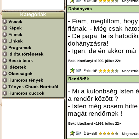
Értékeld!
Megosztás
Dohányzás
Kategóriák
- Fiam, megtiltom, hog
Viccek
fiának. - Még csak hato
Képek
Filmek
- De papa, te is hatodik
Linkek
dohányzásra!
Programok
- Igen, de én akkor már
Idióta történetek
Beszólások
Beküldte:Sanyi <1999. július 22>
Idézetek
Értékeld!
Megosztás
Okosságok
Rendőrök
Humoros tények
Tények Chuck Norrisról
- Mi a különbség Isten 
Humoros cuccok
a rendőr között ?
- Isten még sosem hitte
magát rendőrnek !
Beküldte:Sanyi <1999. július 22>
Értékeld!
Megosztás