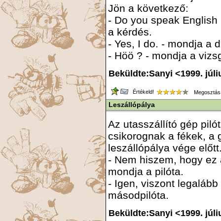
Jön a következő:
- Do you speak English 
a kérdés.
- Yes, I do. - mondja a d
- Höö ? - mondja a vizs
Beküldte:Sanyi <1999. júli
Értékeld!
Megosztás
Leszállópálya
Az utasszállító gép piló
csikorognak a fékek, a 
leszállópálya vége előtt
- Nem hiszem, hogy ez 
mondja a pilóta.
- Igen, viszont legalább
másodpilóta.
Beküldte:Sanyi <1999. júli