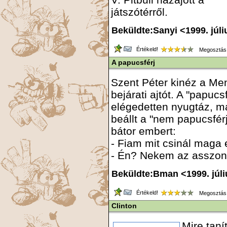
játszótérről.
Beküldte:Sanyi <1999. júli
Értékeld!
Megosztás
A papucsférj
Szent Péter kinéz a Me
bejárati ajtót. A "papucs
elégedetten nyugtáz, ma
beállt a "nem papucsfér
bátor embert:
- Fiam mit csinál maga
- Én? Nekem az asszony 
Beküldte:Bman <1999. júli
Értékeld!
Megosztás
Clinton
Mire taní