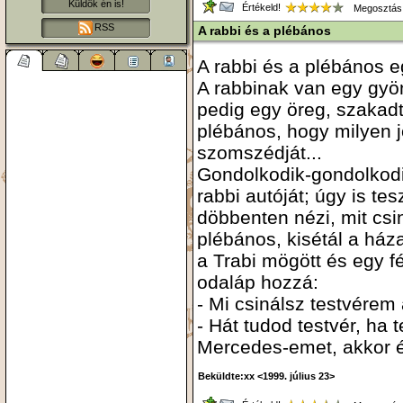
Küldök én is!
Értékeld!
Megosztás
RSS
A rabbi és a plébános
A rabbi és a plébános e
A rabbinak van egy gyö
pedig egy öreg, szakadt
plébános, hogy milyen 
szomszédját...
Gondolkodik-gondolkodik
rabbi autóját; úgy is te
döbbenten nézi, mit csi
plébános, kisétál a háza
a Trabi mögött és egy fé
odaláp hozzá:
- Mi csinálsz testvérem
- Hát tudod testvér, ha
Mercedes-emet, akkor én
Beküldte:xx <1999. július 23>