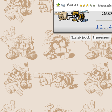
Értékeld!
Megosztás
Össz
1
2
...
4
Szerzői jogok
Impresszum