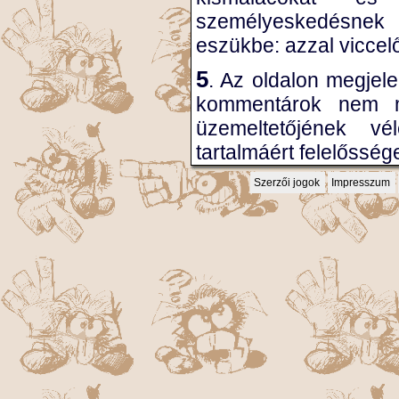
személyeskedésnek 
eszükbe: azzal viccel
5
. Az oldalon megjele
kommentárok nem m
üzemeltetőjének v
tartalmáért felelősség
Szerzői jogok
Impresszum