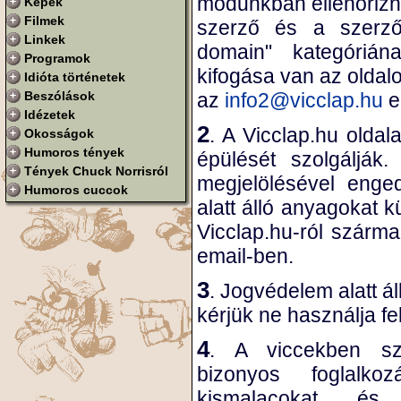
módunkban ellenőrizni
Képek
Filmek
szerző és a szerzői
Linkek
domain" kategórián
Programok
kifogása van az olda
Idióta történetek
Beszólások
az
info2@vicclap.hu
e
Idézetek
2
. A Vicclap.hu oldal
Okosságok
Humoros tények
épülését szolgálják
Tények Chuck Norrisról
megjelölésével enge
Humoros cuccok
alatt álló anyagokat 
Vicclap.hu-ról szárma
email-ben.
3
. Jogvédelem alatt áll
kérjük ne használja fe
4
. A viccekben sze
bizonyos foglalko
kismalacokat és 