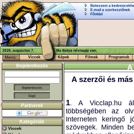
Beteszem a kedvencekh
E-mail a szerkesztőnek
Főoldal
2026. augusztus 7.
Ma Ibolya névnapja van.
Menü:
Viccek
Képek
Filmek
Programok
Bejelentkezés
A
A szerzői és más
Súgó
1
. A Vicclap.hu ál
Partnerek
többségében az olv
Interneten keringő 
Kategóriák
szövegek. Minden be
Viccek