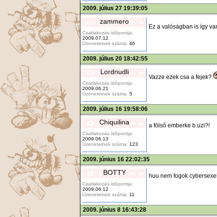
2009. július 27 19:39:05
zammero
Ez a valóságban is így va
Csatlakozás időpontja:
2009.07.12
Üzeneteinek száma:
46
2009. július 20 18:42:55
Lordnudli
Vazze ezek csa a fejek?
Csatlakozás időpontja:
2009.06.21
Üzeneteinek száma:
5
2009. július 16 19:58:06
Chiquilina
a fölső emberke b.uzi?!
Csatlakozás időpontja:
2009.06.13
Üzeneteinek száma:
123
2009. június 16 22:02:35
BOTTY
huu nem fogok cybersexe
Csatlakozás időpontja:
2009.06.12
Üzeneteinek száma:
11
2009. június 8 16:43:28