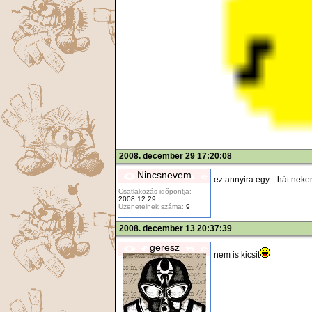
2008. december 29 17:20:08
Nincsnevem
ez annyira egy... hát nek
Csatlakozás időpontja:
2008.12.29
Üzeneteinek száma:
9
2008. december 13 20:37:39
geresz
nem is kicsit