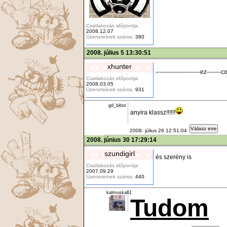
Csatlakozás időpontja:
2008.12.07
Üzeneteinek száma:
380
2008. július 5 13:30:51
xhunter
----------------------ez-------c
Csatlakozás időpontja:
2008.03.05
Üzeneteinek száma:
931
gd_bibor
anyira klassz!!!!!!
Válasz erre
2008. július 26 12:51:04
2008. június 30 17:29:14
szundigirl
és szerény is
Csatlakozás időpontja:
2007.09.29
Üzeneteinek száma:
440
kalmuska61
Tudom