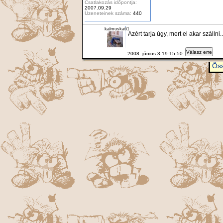
Csatlakozás időpontja:
2007.09.29
Üzeneteinek száma:
440
kalmuska61
Azért tarja úgy, mert el akar szállni..
Válasz erre
2008. június 3 19:15:50
Öss