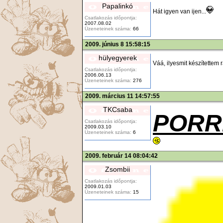
Papalinkó
Hát igyen van ijen...
Csatlakozás időpontja:
2007.08.02
Üzeneteinek száma:
66
2009. június 8 15:58:15
hülyegyerek
Váá, ilyesmit készítettem ra
Csatlakozás időpontja:
2006.06.13
Üzeneteinek száma:
276
2009. március 11 14:57:55
TKCsaba
PORR
Csatlakozás időpontja:
2009.03.10
Üzeneteinek száma:
6
2009. február 14 08:04:42
Zsombii
Csatlakozás időpontja:
2009.01.03
Üzeneteinek száma:
15