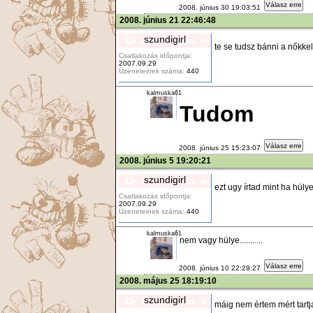
Válasz erre
2008. június 30 19:03:51
2008. június 21 22:46:48
szundigirl
te se tudsz bánni a nőkkel
Csatlakozás időpontja:
2007.09.29
Üzeneteinek száma:
440
kalmuska61
Tudom
Válasz erre
2008. június 25 15:23:07
2008. június 5 19:20:21
szundigirl
ezt ugy írtad mint ha hülye
Csatlakozás időpontja:
2007.09.29
Üzeneteinek száma:
440
kalmuska61
nem vagy hülye...........
Válasz erre
2008. június 10 22:29:27
2008. május 25 18:19:10
szundigirl
máig nem értem mért tartja