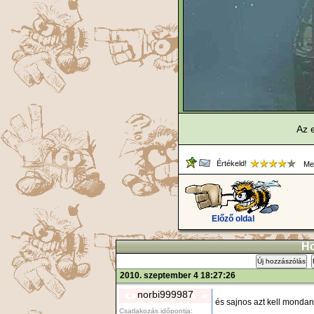
Az e
Értékeld!
Meg
Előző oldal
Ho
Új hozzászólás
2010. szeptember 4 18:27:26
norbi999987
és sajnos azt kell mondan
Csatlakozás időpontja: