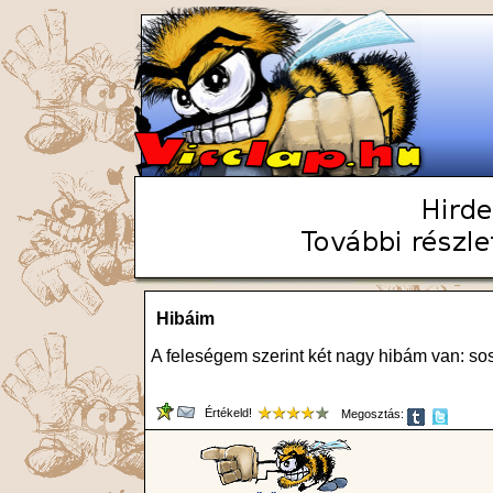
Hibáim
A feleségem szerint két nagy hibám van: so
Értékeld!
Megosztás: