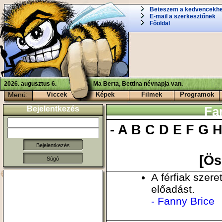
Beteszem a kedvencekh
E-mail a szerkesztőnek
Főoldal
2026. augusztus 6.
Ma Berta, Bettina névnapja van.
Menü:
Viccek
Képek
Filmek
Programok
Bejelentkezés
Fa
-
A
B
C
D
E
F
G
[Ös
Súgó
A férfiak szere
előadást.
- Fanny Brice