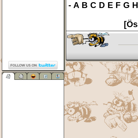
-
A
B
C
D
E
F
G
[Ös