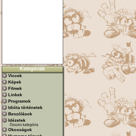
Kategóriák
Viccek
Képek
Filmek
Linkek
Programok
Idióta történetek
Beszólások
Idézetek
Összes kategória
Okosságok