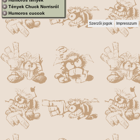
Humoros tények
Tények Chuck Norrisról
Humoros cuccok
Szerzői jogok
Impresszum