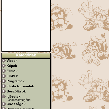
Kategóriák
Viccek
Képek
Filmek
Linkek
Programok
Idióta történetek
Beszólások
Idézetek
Összes kategória
Okosságok