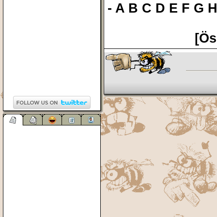
-
A
B
C
D
E
F
G
[Ös