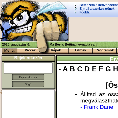
Beteszem a kedvencekh
E-mail a szerkesztőnek
Főoldal
2026. augusztus 6.
Ma Berta, Bettina névnapja van.
Menü:
Viccek
Képek
Filmek
Programok
Bejelentkezés
Fr
-
A
B
C
D
E
F
G
[Ös
Súgó
Állítsd az ös
megválaszthat
- Frank Dane