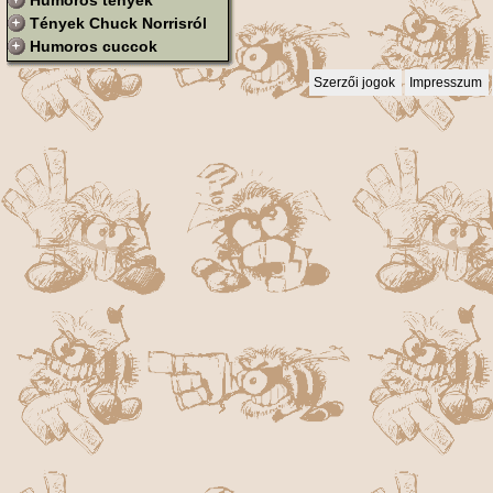
Humoros tények
Tények Chuck Norrisról
Humoros cuccok
Szerzői jogok
Impresszum