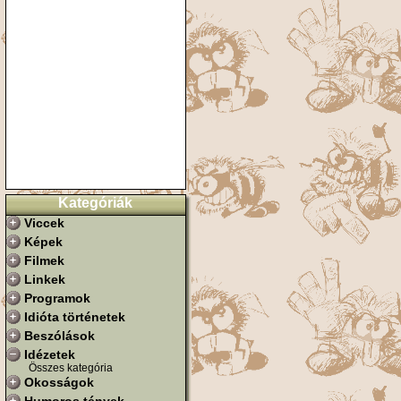
Kategóriák
Viccek
Képek
Filmek
Linkek
Programok
Idióta történetek
Beszólások
Idézetek
Összes kategória
Okosságok