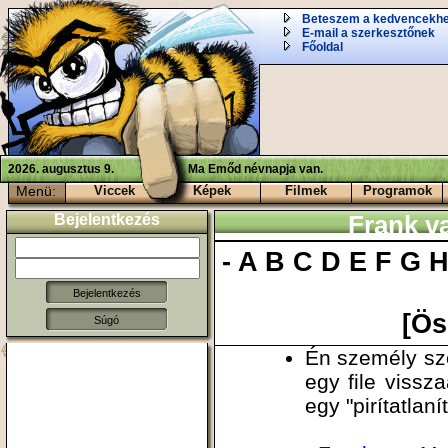
Beteszem a kedvencekh
E-mail a szerkesztőnek
Főoldal
2026. augusztus 9.
Ma Emőd névnapja van.
Menü:
Viccek
Képek
Filmek
Programok
Bejelentkezés
Frank v
-
A
B
C
D
E
F
G
[Ös
Súgó
Én személy sze
egy file vissz
egy "pirítatlan