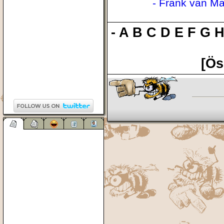
- Frank van M
-
A
B
C
D
E
F
G
[Ös