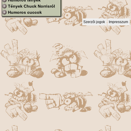
Humoros tények
Tények Chuck Norrisról
Humoros cuccok
Szerzői jogok
Impresszum