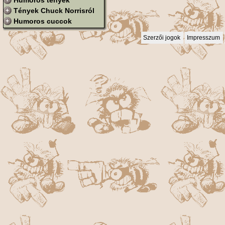
Humoros tények
Tények Chuck Norrisról
Humoros cuccok
Szerzői jogok
Impresszum