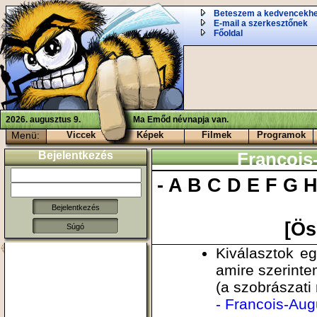
Beteszem a kedvencekh
E-mail a szerkesztőnek
Főoldal
2026. augusztus 9.
Ma Emőd névnapja van.
Menü:
Viccek
Képek
Filmek
Programok
Bejelentkezés
Francois
-
A
B
C
D
E
F
G
[Ös
Súgó
Kiválasztok e
amire szerinte
(a szobrászati
- Francois-Aug