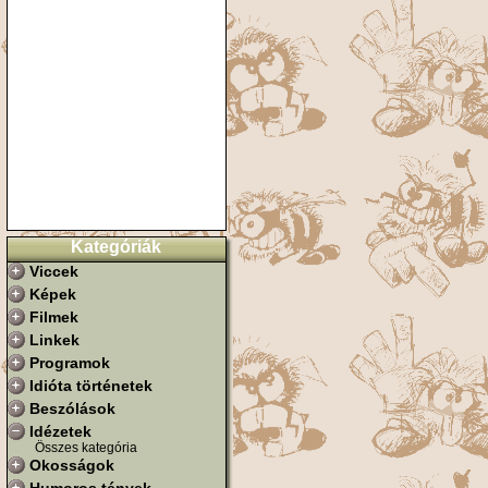
Kategóriák
Viccek
Képek
Filmek
Linkek
Programok
Idióta történetek
Beszólások
Idézetek
Összes kategória
Okosságok