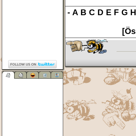
-
A
B
C
D
E
F
G
[Ös