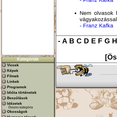
Nem olvasok h
vágyakozással
- Franz Kafka
-
A
B
C
D
E
F
G
[Ös
Kategóriák
Viccek
Képek
Filmek
Linkek
Programok
Idióta történetek
Beszólások
Idézetek
Összes kategória
Okosságok