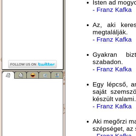
Isten ad mogyo
- Franz Kafka
Az, aki kere
megtalálják.
- Franz Kafka
Gyakran biz
szabadon.
- Franz Kafka
Egy lépcső, am
saját szemsz
készült valami.
- Franz Kafka
Aki megőrzi m
szépséget, az
- Franz Kafka