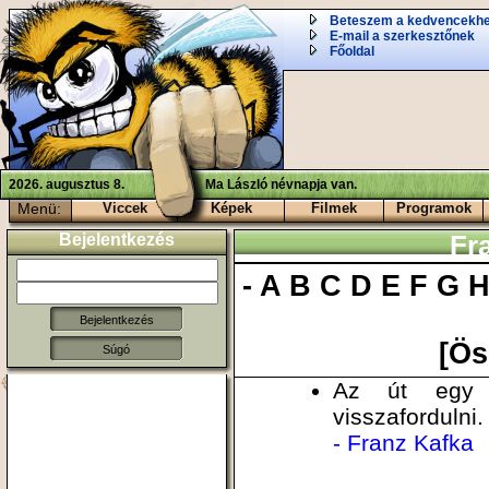
Beteszem a kedvencekh
E-mail a szerkesztőnek
Főoldal
2026. augusztus 8.
Ma László névnapja van.
Menü:
Viccek
Képek
Filmek
Programok
Bejelentkezés
Fr
-
A
B
C
D
E
F
G
[Ös
Súgó
Az út egy 
visszafordulni. 
- Franz Kafka