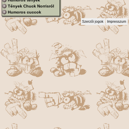
Humoros tények
Tények Chuck Norrisról
Humoros cuccok
Szerzői jogok
Impresszum