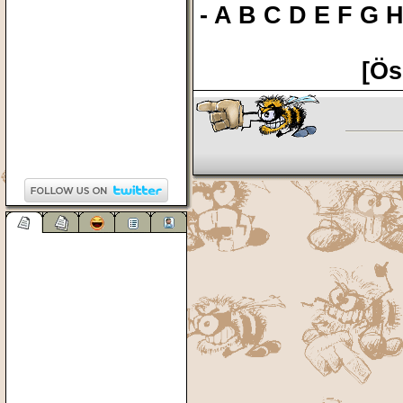
-
A
B
C
D
E
F
G
[Ös