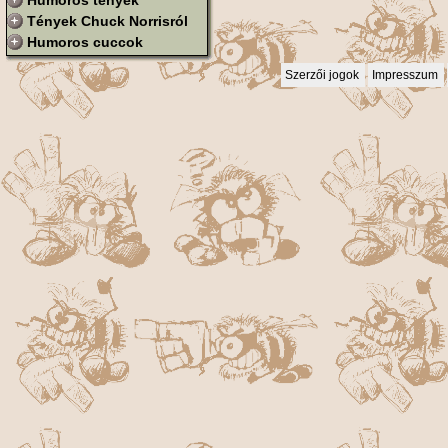
Humoros tények
Tények Chuck Norrisról
Humoros cuccok
Szerzői jogok
Impresszum