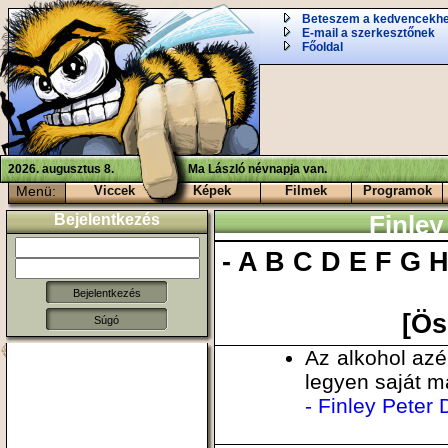
Beteszem a kedvencekh
E-mail a szerkesztőnek
Főoldal
2026. augusztus 8.
Ma László névnapja van.
Menü:
Viccek
Képek
Filmek
Programok
Bejelentkezés
Finley
-
A
B
C
D
E
F
G
[Ös
Súgó
Az alkohol azé
legyen saját ma
- Finley Peter