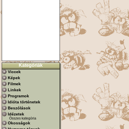
Kategóriák
Viccek
Képek
Filmek
Linkek
Programok
Idióta történetek
Beszólások
Idézetek
Összes kategória
Okosságok