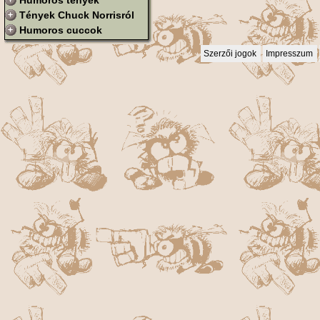
Humoros tények
Tények Chuck Norrisról
Humoros cuccok
Szerzői jogok
Impresszum