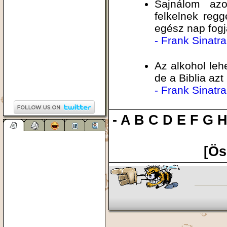
Sajnálom az
felkelnek reg
egész nap fogj
- Frank Sinatra
Az alkohol leh
de a Biblia az
- Frank Sinatra
-
A
B
C
D
E
F
G
[Ös