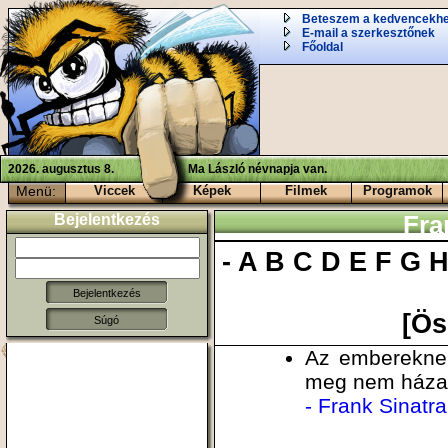
Beteszem a kedvencekh
E-mail a szerkesztőnek
Főoldal
2026. augusztus 8.
Ma László névnapja van.
Menü:
Viccek
Képek
Filmek
Programok
Bejelentkezés
Fra
-
A
B
C
D
E
F
G
[Ös
Súgó
Az embereknek
meg nem házas
- Frank Sinatra