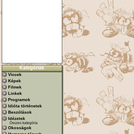
Kategóriák
Viccek
Képek
Filmek
Linkek
Programok
Idióta történetek
Beszólások
Idézetek
Összes kategória
Okosságok