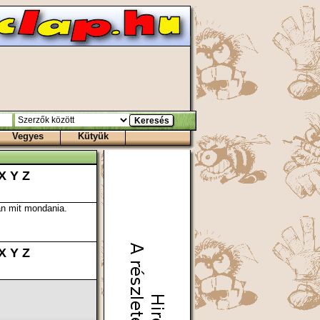
Vegyes
Kütyük
X
Y
Z
an mit mondania.
X
Y
Z