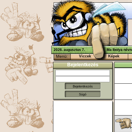
2026. augusztus 7.
Ma Ibolya névn
Menü:
Viccek
Képek
Bejelentkezés
Súgó