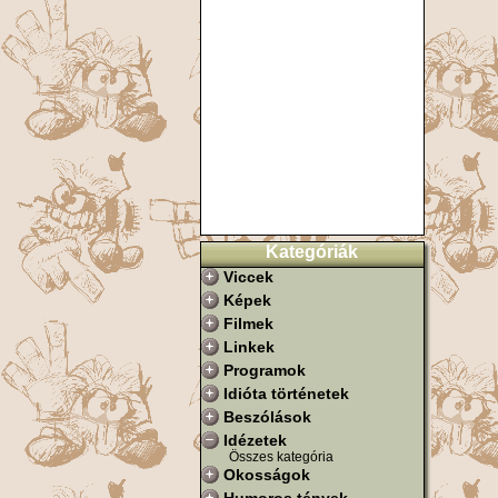
Kategóriák
Viccek
Képek
Filmek
Linkek
Programok
Idióta történetek
Beszólások
Idézetek
Összes kategória
Okosságok