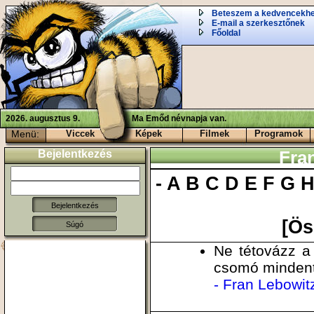
Beteszem a kedvencekh
E-mail a szerkesztőnek
Főoldal
2026. augusztus 9.
Ma Emőd névnapja van.
Menü:
Viccek
Képek
Filmek
Programok
Bejelentkezés
Fra
-
A
B
C
D
E
F
G
[Ös
Súgó
Ne tétovázz a 
csomó mindent 
- Fran Lebowit