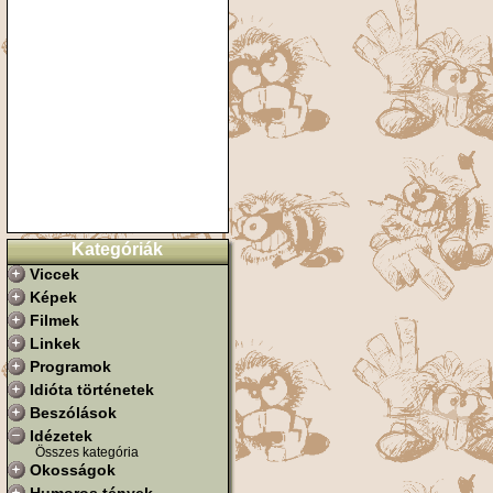
Kategóriák
Viccek
Képek
Filmek
Linkek
Programok
Idióta történetek
Beszólások
Idézetek
Összes kategória
Okosságok