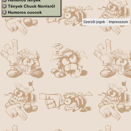
Humoros tények
Tények Chuck Norrisról
Humoros cuccok
Szerzői jogok
Impresszum