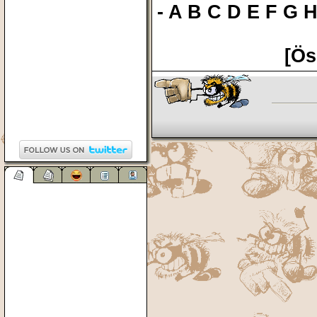
-
A
B
C
D
E
F
G
[Ös