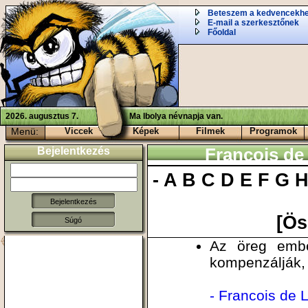
Beteszem a kedvencekh
E-mail a szerkesztőnek
Főoldal
2026. augusztus 7.
Ma Ibolya névnapja van.
Menü:
Viccek
Képek
Filmek
Programok
Bejelentkezés
Francois de
-
A
B
C
D
E
F
G
[Ös
Súgó
Az öreg embe
kompenzálják, 
- Francois de 