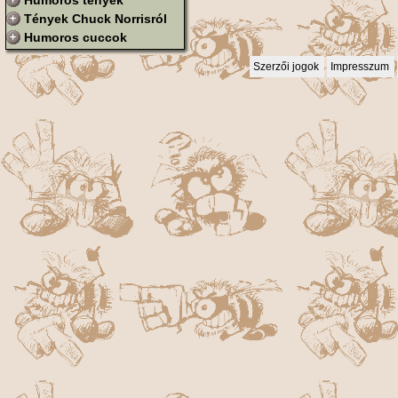
Humoros tények
Tények Chuck Norrisról
Humoros cuccok
Szerzői jogok
Impresszum