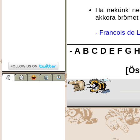
Ha nekünk nem
akkora örömet
- Francois de 
-
A
B
C
D
E
F
G
[Ös