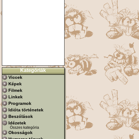
Kategóriák
Viccek
Képek
Filmek
Linkek
Programok
Idióta történetek
Beszólások
Idézetek
Összes kategória
Okosságok