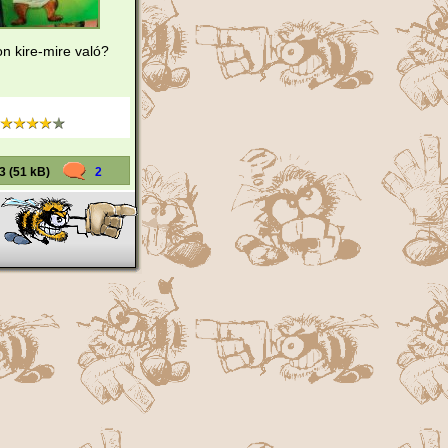
on kire-mire való?
3 (51 kB)
2