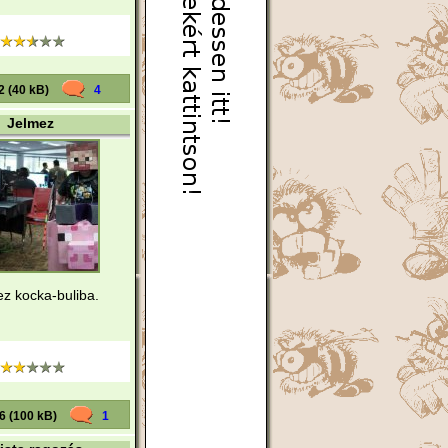
2 (40 kB)
4
Jelmez
z kocka-buliba.
6 (100 kB)
1