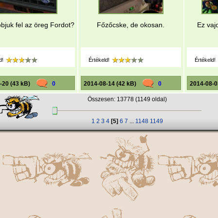
bjuk fel az öreg Fordot?
Főzőcske, de okosan.
Ez vaj
d!
Értékeld!
Értékeld!
-20 (43 kB)
0
2014-08-14 (42 kB)
0
2014-08-0
Összesen: 13778 (1149 oldal)
1
2
3
4
[5]
6
7
...
1148
1149