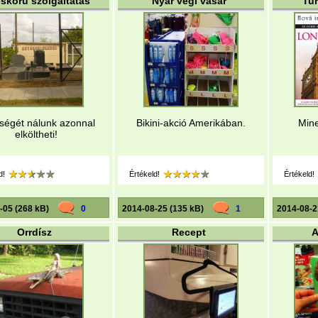
eskörű szolgáltatás
Nyár végi vásár
Tur
ségét nálunk azonnal
Bikini-akció Amerikában.
Mine
elköltheti!
d!
Értékeld!
Értékeld!
-05 (268 kB)
0
2014-08-25 (135 kB)
1
2014-08-2
Orrdísz
Recept
A