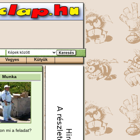
Vegyes
Kütyük
Munka
jon mi a feladat?