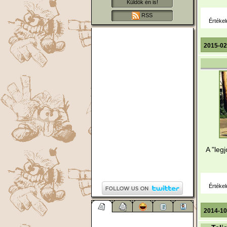
Küldök én is!
RSS
Értékel
2015-02
A "leg
Értékel
2014-10