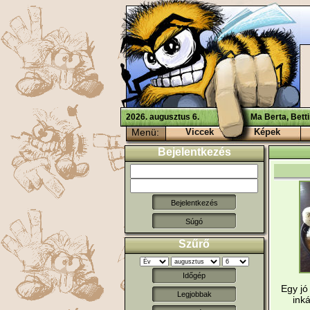
2026. augusztus 6.
Ma Berta, Bett
Menü:
Viccek
Képek
Bejelentkezés
Súgó
Szűrő
Időgép
Egy jó
Legjobbak
inká