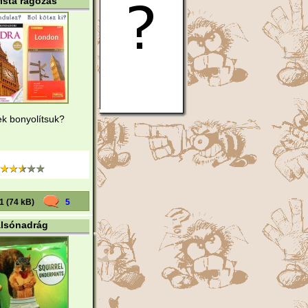
ista ragozás
k bonyolítsuk?
1 (74 kB)
5
lsónadrág