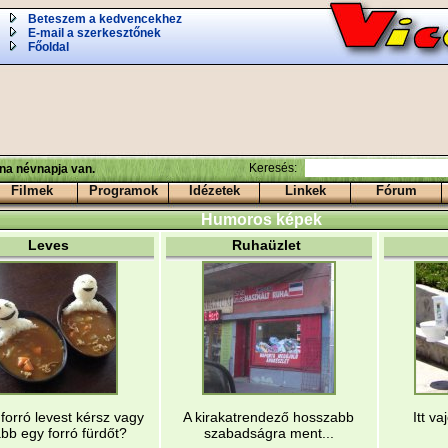
Beteszem a kedvencekhez
E-mail a szerkesztőnek
Főoldal
Keresés:
ina névnapja van.
Filmek
Programok
Idézetek
Linkek
Fórum
Humoros képek
Leves
Ruhaüzlet
 forró levest kérsz vagy
A kirakatrendező hosszabb
Itt va
bb egy forró fürdőt?
szabadságra ment...