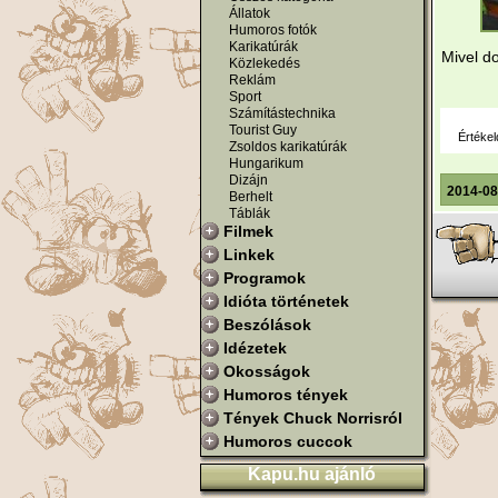
Állatok
Humoros fotók
Karikatúrák
Mivel do
Közlekedés
Reklám
Sport
Számítástechnika
Tourist Guy
Értékel
Zsoldos karikatúrák
Hungarikum
Dizájn
2014-08
Berhelt
Táblák
Filmek
Linkek
Programok
Idióta történetek
Beszólások
Idézetek
Okosságok
Humoros tények
Tények Chuck Norrisról
Humoros cuccok
Kapu.hu ajánló