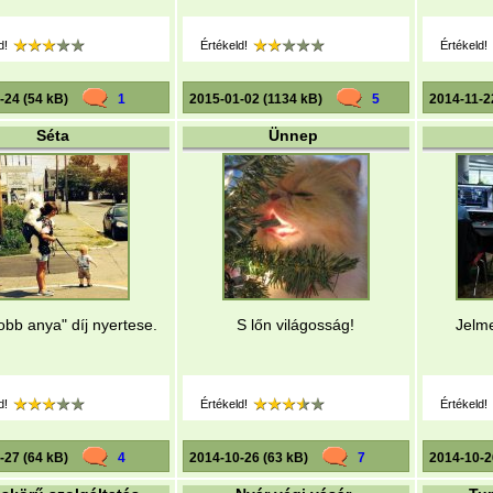
d!
Értékeld!
Értékeld!
-24 (54 kB)
1
2015-01-02 (1134 kB)
5
2014-11-2
Séta
Ünnep
jobb anya" díj nyertese.
S lőn világosság!
Jelme
d!
Értékeld!
Értékeld!
-27 (64 kB)
4
2014-10-26 (63 kB)
7
2014-10-2