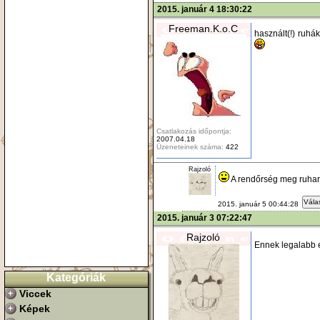
2015. január 4 18:30:22
Freeman.K.o.C
használt(!) ruhá
Csatlakozás időpontja:
2007.04.18
Üzeneteinek száma:
422
Rajzoló
A rendőrség meg ruhar
Vála
2015. január 5 00:44:28
2015. január 3 07:22:47
Rajzoló
Ennek legalabb e
Kategóriák
Viccek
Képek