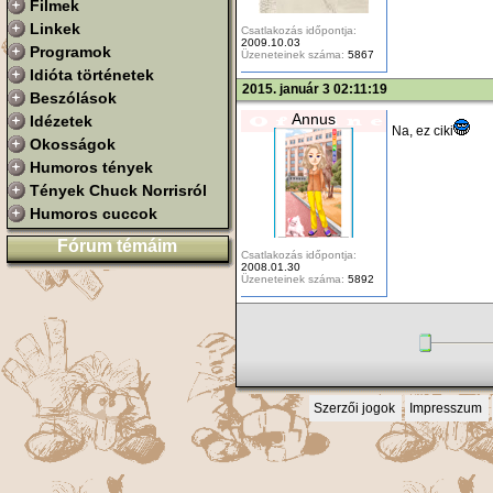
Filmek
Linkek
Csatlakozás időpontja:
2009.10.03
Programok
Üzeneteinek száma:
5867
Idióta történetek
2015. január 3 02:11:19
Beszólások
Annus
Idézetek
Na, ez ciki
Okosságok
Humoros tények
Tények Chuck Norrisról
Humoros cuccok
Fórum témáim
Csatlakozás időpontja:
2008.01.30
Üzeneteinek száma:
5892
Szerzői jogok
Impresszum