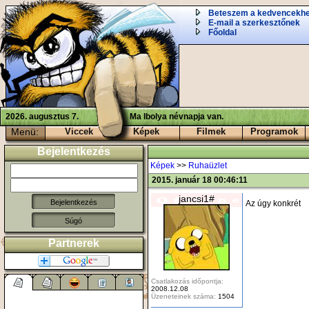
Beteszem a kedvencekh
E-mail a szerkesztőnek
Főoldal
2026. augusztus 7.
Ma Ibolya névnapja van.
Menü:
Viccek
Képek
Filmek
Programok
Bejelentkezés
Képek
>>
Ruhaüzlet
2015. január 18 00:46:11
jancsi1#
Az úgy konkrét
Súgó
Partnerek
Csatlakozás időpontja:
2008.12.08
Üzeneteinek száma:
1504