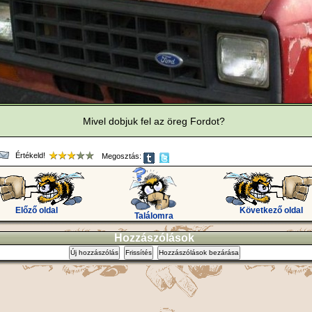
Mivel dobjuk fel az öreg Fordot?
Értékeld!
Megosztás:
Előző oldal
Következő oldal
Találomra
Hozzászólások
Új hozzászólás
Frissítés
Hozzászólások bezárása