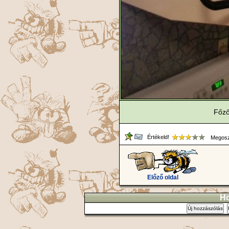
Főző
Értékeld!
Megosz
Előző oldal
Ho
Új hozzászólás