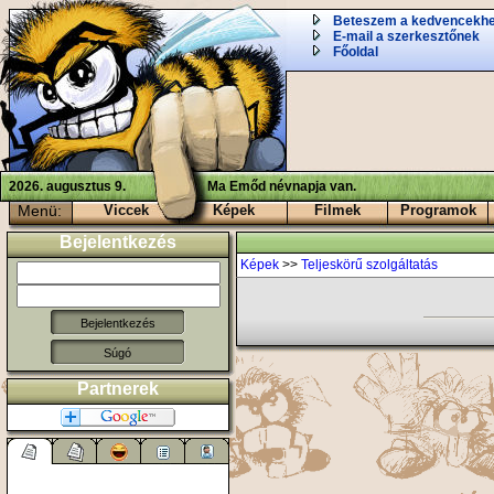
Beteszem a kedvencekh
E-mail a szerkesztőnek
Főoldal
2026. augusztus 9.
Ma Emőd névnapja van.
Menü:
Viccek
Képek
Filmek
Programok
Bejelentkezés
Képek
>>
Teljeskörű szolgáltatás
Súgó
Partnerek