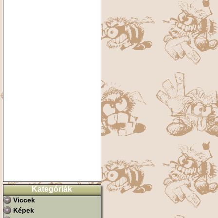
Kategóriák
Viccek
Képek