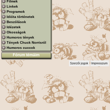
Filmek
Linkek
Programok
Idióta történetek
Beszólások
Idézetek
Okosságok
Humoros tények
Tények Chuck Norrisról
Humoros cuccok
Fórum témáim
Szerzői jogok
Impresszum