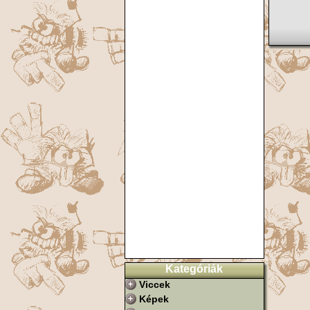
Kategóriák
Viccek
Képek