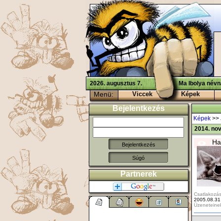
2026. augusztus 7.
Ma Ibolya névn
Menü:
Viccek
Képek
Bejelentkezés
Képek
>>
2014. no
Ha
Súgó
Partnerek
Csatlakozás
2005.08.31
Üzeneteine