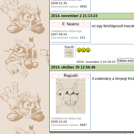
2008.01.30
Üzeneteinek száma:
5892
2014. november 2 21:13:23
F. Noémi
ez egy felvilágosult macs
Csatlakozás időpontja:
2007.09.04
Üzeneteinek száma:
212
Rajzoló
Válasz erre
2014. november 3 22:18:23
2014. október 30 12:56:46
Rajzoló
A zsákmány a lényeg! Közb
Csatlakozás időpontja:
2009.10.03
Üzeneteinek száma:
5867