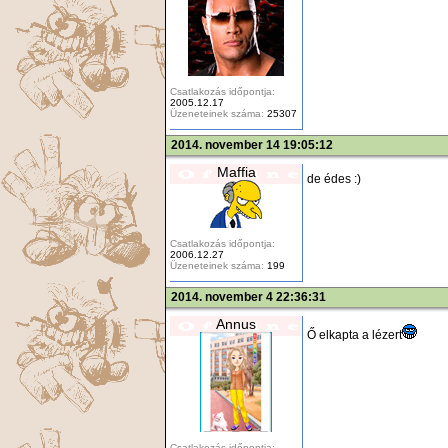
Csatlakozás időpontja:
2005.12.17
Üzeneteinek száma:
25307
2014. november 14 19:05:12
Maffia
de édes :)
Csatlakozás időpontja:
2006.12.27
Üzeneteinek száma:
199
2014. november 4 22:36:31
Annus
Ő elkapta a lézert
Csatlakozás időpontja: