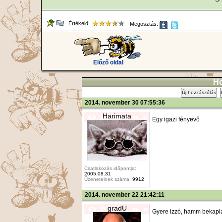
Értékeld!
Megosztás:
Előző oldal
Ho
Új hozzászólás
2014. november 30 07:55:36
Harimata
Egy igazi fényevő
Csatlakozás időpontja:
2005.08.31
Üzeneteinek száma:
9912
2014. november 22 21:42:11
gradU
Gyere izzó, hamm bekapl