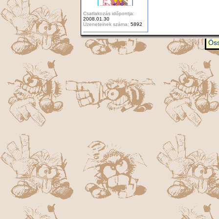
Csatlakozás időpontja:
2008.01.30
Üzeneteinek száma:
5892
Öss