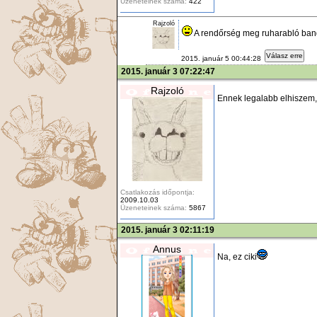
Üzeneteinek száma:
422
Rajzoló
A rendőrség meg ruharabló band
Válasz erre
2015. január 5 00:44:28
2015. január 3 07:22:47
Rajzoló
Ennek legalabb elhiszem,
Csatlakozás időpontja:
2009.10.03
Üzeneteinek száma:
5867
2015. január 3 02:11:19
Annus
Na, ez ciki