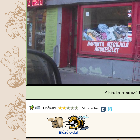
A kirakatrendező
Értékeld!
Megosztás:
Előző oldal