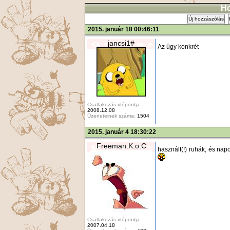
Ho
Új hozzászólás
2015. január 18 00:46:11
jancsi1#
Az úgy konkrét
Csatlakozás időpontja:
2008.12.08
Üzeneteinek száma:
1504
2015. január 4 18:30:22
Freeman.K.o.C
használt(!) ruhák, és nap
Csatlakozás időpontja:
2007.04.18