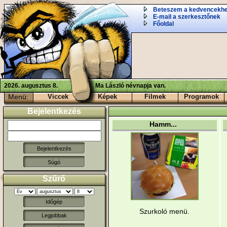
Beteszem a kedvencekh
E-mail a szerkesztőnek
Főoldal
2026. augusztus 8.
Ma László névnapja van.
Menü:
Viccek
Képek
Filmek
Programok
Bejelentkezés
Hamm...
Súgó
Szűrő
Időgép
Szurkoló menü.
Legjobbak