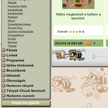
Állatok
Humoros fotók
Karikatúrák
Közlekedés
Hátha megkedveli a kisfiam a
Reklám
spenótot.
Sport
Számítástechnika
Tourist Guy
Zsoldos karikatúrák
Értékeld!
Hungarikum
Dizájn
Berhelt
2014-03-16 (663 kB)
4
Táblák
Filmek
Linkek
Programok
Idióta történetek
Beszólások
Idézetek
Okosságok
Humoros tények
Tények Chuck Norrisról
Humoros cuccok
Kapu.hu ajánló