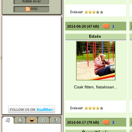
Küldök én is!
RSS
Értékeld!
2014-06-20 (47 kB)
1
Edzés
Csak fitten, fiatalosan...
Értékeld!
2014-04-17 (79 kB)
3