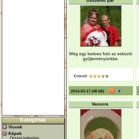
Összeillő pár
Még egy kedves fotó az esküvői
gyűjteményünkbe.
Értékeld!
2014-03-17 (48 kB)
4
Vacsora
Kategóriák
Viccek
Képek
Összes kategória