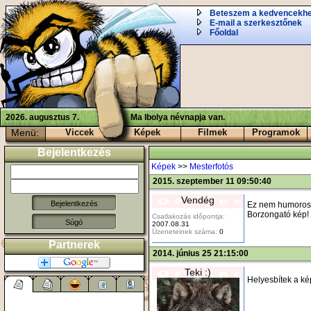
Beteszem a kedvencekh
E-mail a szerkesztőnek
Főoldal
2026. augusztus 7.
Ma Ibolya névnapja van.
Menü:
Viccek
Képek
Filmek
Programok
Bejelentkezés
Képek
>>
Mesterfotós
2015. szeptember 11 09:50:40
Vendég
Ez nem humoros! E
Borzongató kép! 
Csatlakozás időpontja:
Súgó
2007.08.31
Üzeneteinek száma:
0
Partnerek
2014. június 25 21:15:00
Teki :)
Helyesbítek a ké