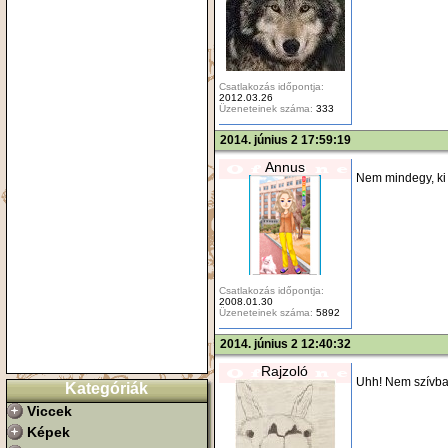
Csatlakozás időpontja:
2012.03.26
Üzeneteinek száma:
333
2014. június 2 17:59:19
Annus
Nem mindegy, ki 
Csatlakozás időpontja:
2008.01.30
Üzeneteinek száma:
5892
2014. június 2 12:40:32
Rajzoló
Uhh! Nem szívbaj
Kategóriák
Viccek
Képek