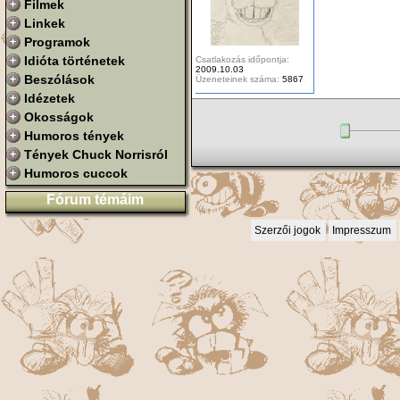
Filmek
Linkek
Programok
Idióta történetek
Csatlakozás időpontja:
2009.10.03
Beszólások
Üzeneteinek száma:
5867
Idézetek
Okosságok
Humoros tények
Tények Chuck Norrisról
Humoros cuccok
Fórum témáim
Szerzői jogok
Impresszum