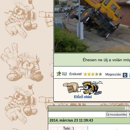
Éhesen ne ülj a volán mög
Értékeld!
Megosztás:
Előző oldal
Ho
Új hozzászólás
2014. március 23 11:39:43
Teki :)