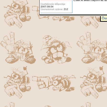
Csatlakozás időpontja:
2007.09.04
Üzeneteinek száma:
212
Öss