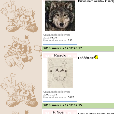
Biztos nem akarták kiszol
Csatlakozás időpontja:
2012.03.26
Üzeneteinek száma:
333
2014. március 17 12:26:17
Rajzoló
Fhééérfiak!
Csatlakozás időpontja:
2009.10.03
Üzeneteinek száma:
5867
2014. március 17 12:07:15
F. Noémi
Csak le akart hajolni az a