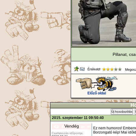
Pillanat, cs
Értékeld!
Megosz
Előző oldal
Ho
Új hozzászólás
2015. szeptember 11 09:50:40
Vendég
Ez nem humoros! Emberre ti
Borzongató kép! Mai idők
Csatlakozás időpontja: