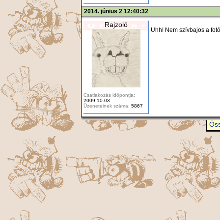
2014. június 2 12:40:32
Rajzoló
Uhh! Nem szívbajos a fot
Csatlakozás időpontja:
2009.10.03
Üzeneteinek száma:
5867
Öss