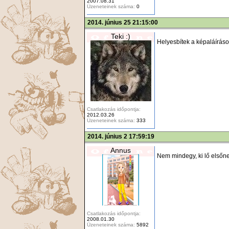
2007.08.31
Üzeneteinek száma:
0
2014. június 25 21:15:00
Teki :)
Helyesbítek a képaláíráso
Csatlakozás időpontja:
2012.03.26
Üzeneteinek száma:
333
2014. június 2 17:59:19
Annus
Nem mindegy, ki lő elsőn
Csatlakozás időpontja:
2008.01.30
Üzeneteinek száma:
5892