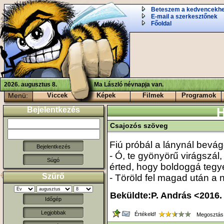
Beteszem a kedvencekh
E-mail a szerkesztőnek
Főoldal
2026. augusztus 8.
Ma László névnapja van.
Menü:
Viccek
Képek
Filmek
Programok
Bejelentkezés
H
Csajozós szöveg
Fiú próbál a lánynál bevág
- Ó, te gyönyörű virágszál,
Súgó
érted, hogy boldoggá tegy
Szűrő
- Töröld fel magad után a n
Beküldte:P. András <2016.
Időgép
Legjobbak
Értékeld!
Megosztás