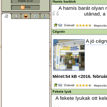
Hamis barátok
Küldök én is!
A hamis barát olyan 
RSS
utánad, a
Értékeld!
Megosztás
Cégnév
A jó cégn
Méret:54 kB <2016. februá
Értékeld!
Megosztás
Fekete lyuk
A fekete lyukak ott kel