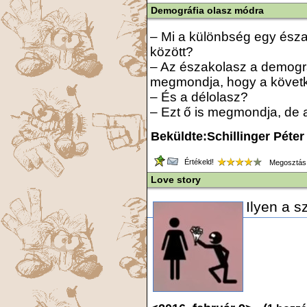
Demográfia olasz módra
– Mi a különbség egy észa
között?
– Az északolasz a demográ
megmondja, hogy a követ
– És a délolasz?
– Ezt ő is megmondja, de a
Beküldte:Schillinger Péter
Értékeld!
Megosztás
Love story
Ilyen a s