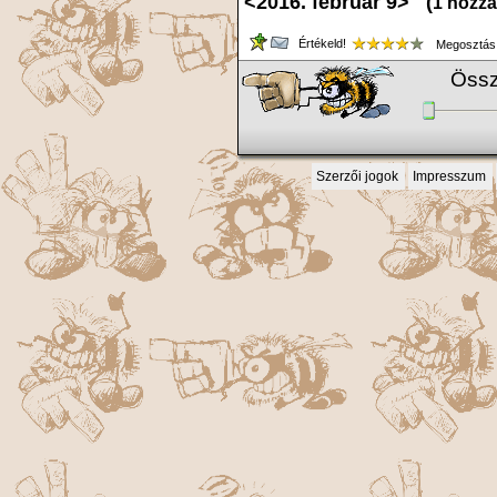
<2016. február 9> (
1 hozzá
Értékeld!
Megosztás
Össz
Szerzői jogok
Impresszum