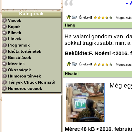
- 
Kategóriák
Értékeld!
Megosztás
Viccek
Hang
Képek
Filmek
Ha valami gondom van, da
Linkek
sokkal tragikusabb, mint 
Programok
Idióta történetek
Beküldte:F. Noémi <2016. 
Beszólások
Idézetek
Értékeld!
Megosztás
Okosságok
Hivatal
Humoros tények
Tények Chuck Norrisról
- Még egy
Humoros cuccok
Méret:48 kB <2016. februá