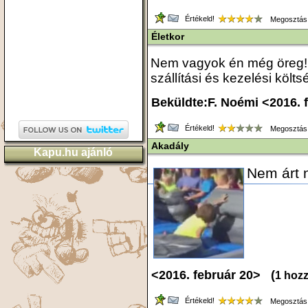
Értékeld!
Megosztás
Életkor
Nem vagyok én még öreg! 
szállítási és kezelési költs
Beküldte:F. Noémi <2016. 
Értékeld!
Megosztás
Akadály
Kapu.hu ajánló
Nem árt 
<2016. február 20> (
1 hoz
Értékeld!
Megosztás