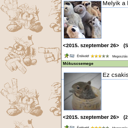
Melyik a
<2015. szeptember 26> (
S
Értékeld!
Megosztás
Mókuscsemege
Ez csaki
<2015. szeptember 26> (
2
Értékeld!