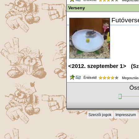
Megosztás
Verseny
Futóvers
<2012. szeptember 1> (
Sz
Értékeld!
Megosztás
Öss
Szerzői jogok
Impresszum