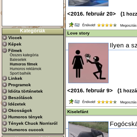
<2016. február 20> (
1 hoz
Értékeld!
Megosztás
Kategóriák
Love story
Viccek
Képek
Ilyen a s
Filmek
Összes kategória
Balesetek
Humoros filmek
Humoros reklámok
Sport balhék
Linkek
Programok
<2016. február 9> (
1 hozzá
Idióta történetek
Beszólások
Értékeld!
Megosztás
Idézetek
Okosságok
Kiselefánt
Humoros tények
Fogócská
Tények Chuck Norrisról
Humoros cuccok