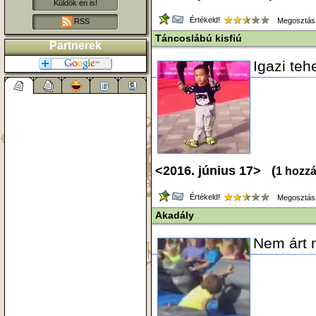
Küldök én is!
Értékeld!
Megosztás
RSS
Táncoslábú kisfiú
Partnerek
Igazi teh
<2016. június 17> (
1 hozz
Értékeld!
Megosztás
Akadály
Nem árt 