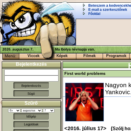
Beteszem a kedvencekh
E-mail a szerkesztőnek
Főoldal
2026. augusztus 7.
Ma Ibolya névnapja van.
Menü:
Viccek
Képek
Filmek
Programok
Bejelentkezés
First world problems
Nagyon k
Yankovic
Súgó
Szűrő
Időgép
Legjobbak
<2016. július 17> (
Szólj ho