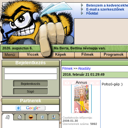
Beteszem a kedvencekh
E-mail a szerkesztőnek
Főoldal
2026. augusztus 6.
Ma Berta, Bettina névnapja van.
Menü:
Viccek
Képek
Filmek
Programok
Bejelentkezés
Filmek
>>
Akadály
2016. február 21 01:29:49
Annus
Pofozó-gép :)
Súgó
Partnerek
Csatlakozás időpontja:
2008.01.30
Üzeneteinek száma:
5892