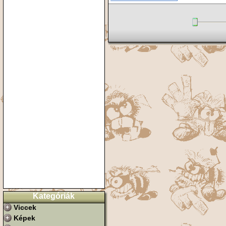
Kategóriák
Viccek
Képek