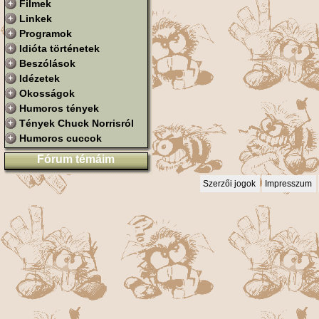
Filmek
Linkek
Programok
Idióta történetek
Beszólások
Idézetek
Okosságok
Humoros tények
Tények Chuck Norrisról
Humoros cuccok
Fórum témáim
Szerzői jogok
Impresszum