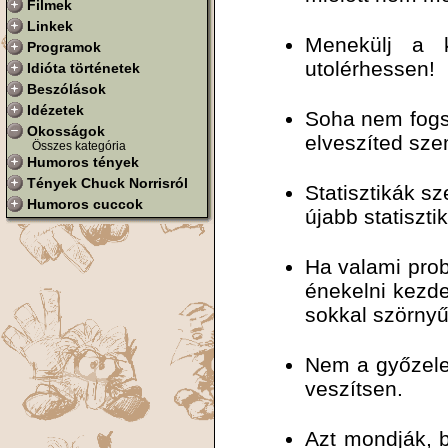
Filmek
Linkek
Menekülj a k
Programok
utolérhessen!
Idióta történetek
Beszólások
Idézetek
Soha nem fogsz
Okosságok
elveszíted szem
Összes kategória
Humoros tények
Tények Chuck Norrisról
Statisztikák s
Humoros cuccok
újabb statiszti
Ha valami prob
énekelni kezd
sokkal szörnyű
Nem a győzelem
veszítsen.
Azt mondják, b