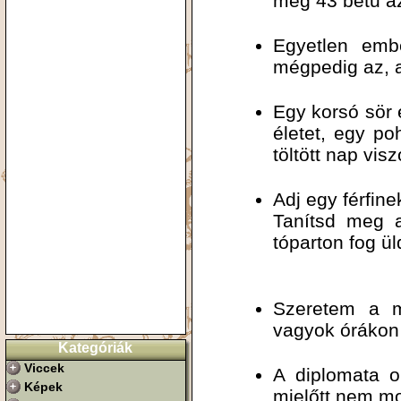
még 43 betű a
Egyetlen embe
mégpedig az, a
Egy korsó sör 
életet, egy po
töltött nap vis
Adj egy férfine
Tanítsd meg a
tóparton fog ül
Szeretem a m
vagyok órákon 
Kategóriák
Viccek
A diplomata o
Képek
mielőtt nem m