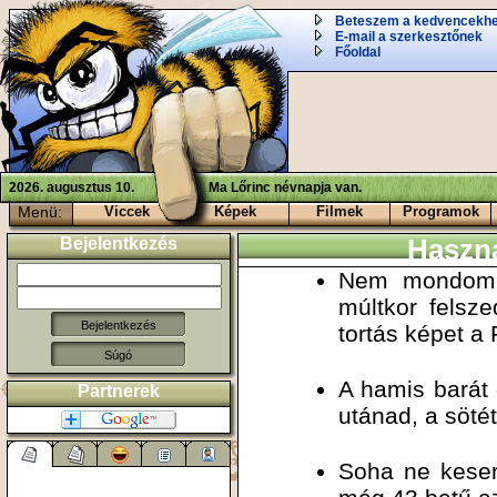
Beteszem a kedvencekh
E-mail a szerkesztőnek
Főoldal
2026. augusztus 10.
Ma Lőrinc névnapja van.
Menü:
Viccek
Képek
Filmek
Programok
Bejelentkezés
Haszn
Nem mondom, 
múltkor felsze
tortás képet a
Súgó
A hamis barát 
Partnerek
utánad, a söté
Soha ne kesere