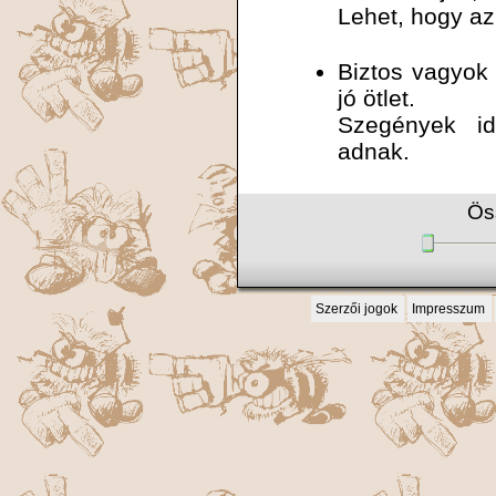
Lehet, hogy a
Biztos vagyok 
jó ötlet.
Szegények id
adnak.
Ös
Szerzői jogok
Impresszum