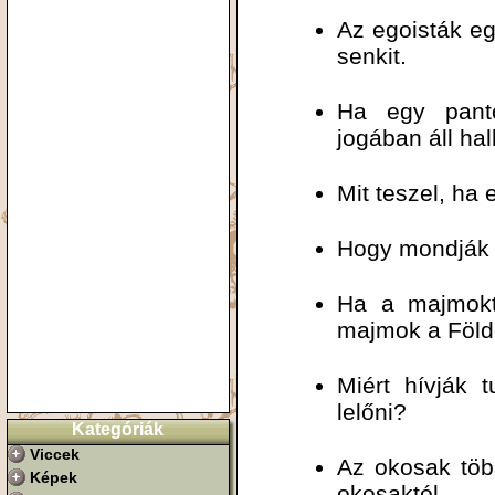
Az egoisták eg
senkit.
Ha egy panto
jogában áll hal
Mit teszel, ha 
Hogy mondják 
Ha a majmokt
majmok a Föl
Miért hívják 
lelőni?
Kategóriák
Viccek
Az okosak több
Képek
okosaktól.