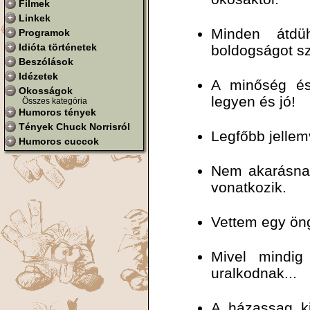
Filmek
Linkek
Minden átdü
Programok
Idióta történetek
boldogságot sz
Beszólások
Idézetek
A minőség é
Okosságok
legyen és jó!
Összes kategória
Humoros tények
Tények Chuck Norrisról
Legfőbb jellemvo
Humoros cuccok
Nem akarásna
vonatkozik.
Vettem egy öng
Mivel mindi
uralkodnak...
A házassag ki