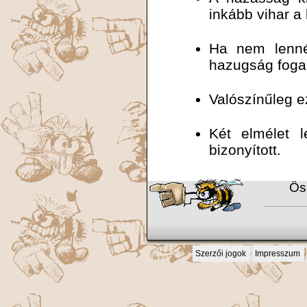
inkább vihar a
Ha nem lennén
hazugság foga
Valószínűleg e
Két elmélet 
bizonyított.
Ös
Szerzői jogok
Impresszum