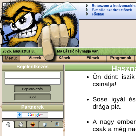
Beteszem a kedvencekh
E-mail a szerkesztőnek
Főoldal
2026. augusztus 8.
Ma László névnapja van.
Menü:
Viccek
Képek
Filmek
Programok
Bejelentkezés
Haszn
Ön dönt: iszi
csinálja!
Súgó
Sose igyál és
drága pia.
Partnerek
A nagy embere
csak a még na