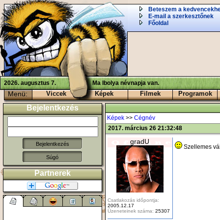
Beteszem a kedvencekh
E-mail a szerkesztőnek
Főoldal
2026. augusztus 7.
Ma Ibolya névnapja van.
Menü:
Viccek
Képek
Filmek
Programok
Bejelentkezés
Képek
>>
Cégnév
2017. március 26 21:32:48
gradU
Szellemes vál
Súgó
Partnerek
Csatlakozás időpontja:
2005.12.17
Üzeneteinek száma:
25307