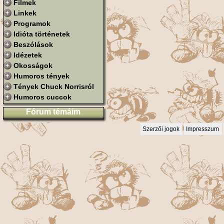
Filmek
Linkek
Programok
Idióta történetek
Beszólások
Idézetek
Okosságok
Humoros tények
Tények Chuck Norrisról
Humoros cuccok
Fórum témáim
Szerzői jogok
Impresszum