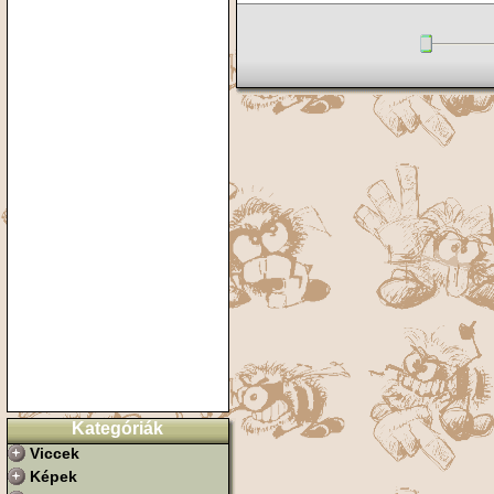
Kategóriák
Viccek
Képek