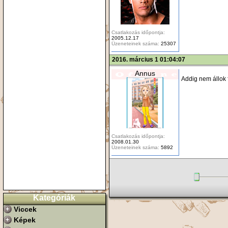
Csatlakozás időpontja:
2005.12.17
Üzeneteinek száma:
25307
2016. március 1 01:04:07
Annus
Addig nem állok 
Csatlakozás időpontja:
2008.01.30
Üzeneteinek száma:
5892
Kategóriák
Viccek
Képek