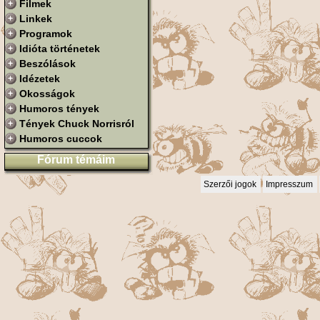
Filmek
Linkek
Programok
Idióta történetek
Beszólások
Idézetek
Okosságok
Humoros tények
Tények Chuck Norrisról
Humoros cuccok
Fórum témáim
Szerzői jogok
Impresszum