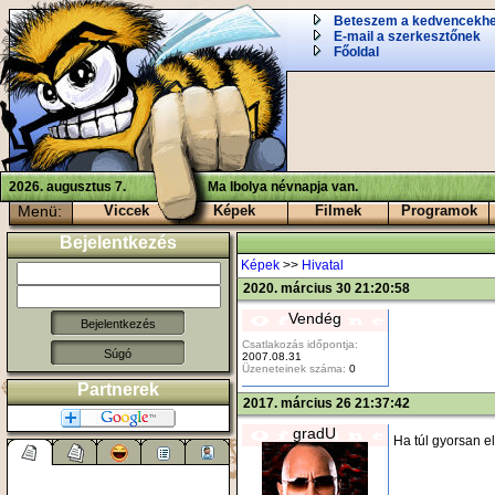
Beteszem a kedvencekh
E-mail a szerkesztőnek
Főoldal
2026. augusztus 7.
Ma Ibolya névnapja van.
Menü:
Viccek
Képek
Filmek
Programok
Bejelentkezés
Képek
>>
Hivatal
2020. március 30 21:20:58
Vendég
Csatlakozás időpontja:
Súgó
2007.08.31
Üzeneteinek száma:
0
Partnerek
2017. március 26 21:37:42
gradU
Ha túl gyorsan el