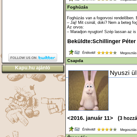
Foghúzás
Foghúzás van a fogorvosi rendelőben. E
– Jaj! Mit csinál, doki? Nem a beteg fo
Az orvos:
– Maradjon nyugton! Szép lassan az is 
Beküldte:Schillinger Péter
Értékeld!
Megosztás
Csapda
Kapu.hu ajánló
Nyuszi ül
<2016. január 11> (
3 hozz
Értékeld!
Megosztás