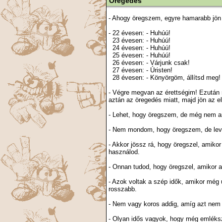
Öregedés
- Ahogy öregszem, egyre hamarabb jön 
- 22 évesen: - Huhúú!
23 évesen: - Huhúú!
24 évesen: - Huhúú!
25 évesen: - Huhúú!
26 évesen: - Várjunk csak!
27 évesen: - Úristen!
28 évesen: - Könyörgöm, állítsd meg!
- Végre megvan az érettségim! Ezután 
aztán az öregedés miatt, majd jön az elk
- Lehet, hogy öregszem, de még nem an
- Nem mondom, hogy öregszem, de levélí
- Akkor jössz rá, hogy öregszel, amiko
használod.
- Onnan tudod, hogy öregszel, amikor a
- Azok voltak a szép idők, amikor még 
rosszabb.
- Nem vagy koros addig, amíg azt nem 
- Olyan idős vagyok, hogy még emléksz