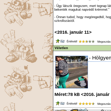
- Úgy látszik öregszem, mert tegnap lá
bekenték magukat napvédő krémmel."
- Onnan tudod, hogy megöregedtél, hog
szkrollozástól.
<2016. január 11>
Értékeld!
Megosztás
Véletlen
- Hölgyem
Méret:78 kB <2016. január
Értékeld!
Megosztás