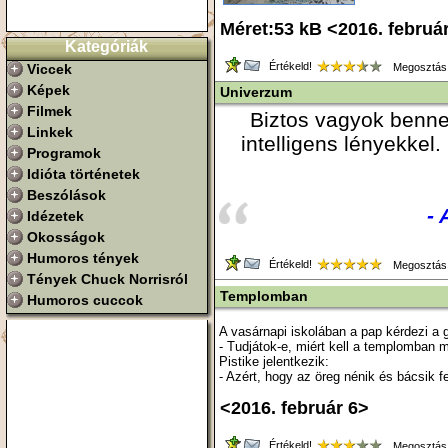
Méret:53 kB <2016. februá
Kategóriák
Értékeld!
Viccek
Megosztás
Képek
Univerzum
Filmek
Biztos vagyok benne
Linkek
intelligens lényekkel.
Programok
Idióta történetek
Beszólások
- 
Idézetek
Okosságok
Humoros tények
Értékeld!
Megosztás
Tények Chuck Norrisról
Templomban
Humoros cuccok
A vasárnapi iskolában a pap kérdezi a 
- Tudjátok-e, miért kell a templomban
Pistike jelentkezik:
- Azért, hogy az öreg nénik és bácsik f
<2016. február 6>
Értékeld!
Megosztás