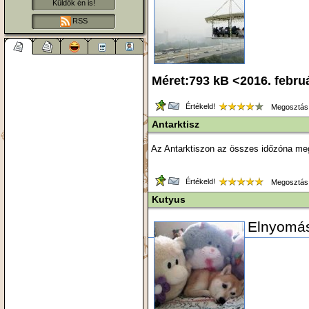
Küldök én is!
RSS
Méret:793 kB <2016. febru
Értékeld!
Megosztás
Antarktisz
Az Antarktiszon az összes időzóna meg
Értékeld!
Megosztás
Kutyus
Elnyomás 