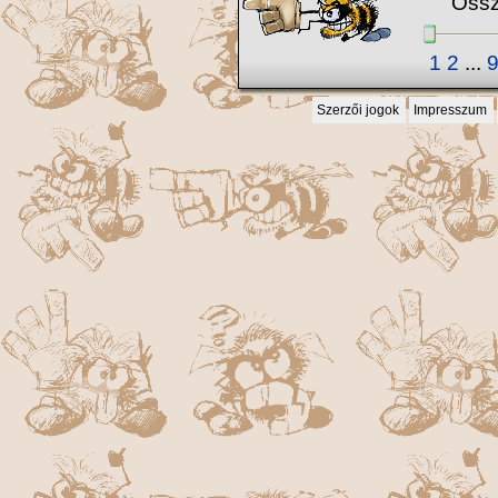
Össz
1
2
...
Szerzői jogok
Impresszum