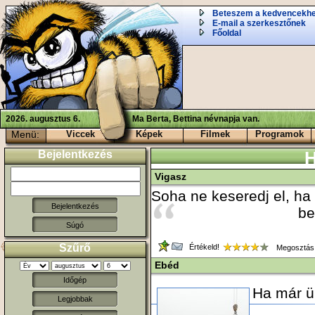
Beteszem a kedvencekh
E-mail a szerkesztőnek
Főoldal
2026. augusztus 6.
Ma Berta, Bettina névnapja van.
Menü:
Viccek
Képek
Filmek
Programok
Bejelentkezés
H
Vigasz
Soha ne keseredj el, ha
be
Súgó
Szűrő
Értékeld!
Megosztás
Ebéd
Időgép
Ha már ü
Legjobbak