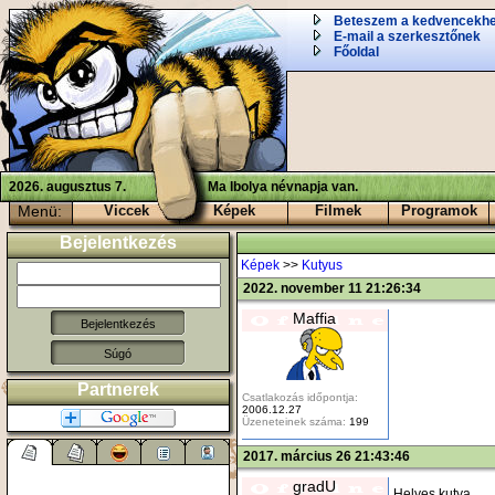
Beteszem a kedvencekh
E-mail a szerkesztőnek
Főoldal
2026. augusztus 7.
Ma Ibolya névnapja van.
Menü:
Viccek
Képek
Filmek
Programok
Bejelentkezés
Képek
>>
Kutyus
2022. november 11 21:26:34
Maffia
Súgó
Partnerek
Csatlakozás időpontja:
2006.12.27
Üzeneteinek száma:
199
2017. március 26 21:43:46
gradU
Helyes kutya.