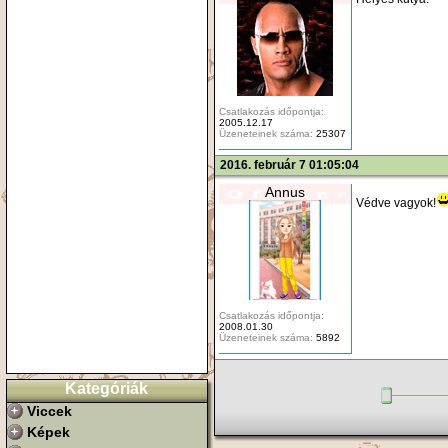
Csatlakozás időpontja:
2005.12.17
Üzeneteinek száma:
25307
2016. február 7 01:05:04
Annus
Védve vagyok!
Csatlakozás időpontja:
2008.01.30
Üzeneteinek száma:
5892
Kategóriák
Viccek
Képek