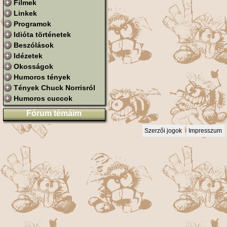
Filmek
Linkek
Programok
Idióta történetek
Beszólások
Idézetek
Okosságok
Humoros tények
Tények Chuck Norrisról
Humoros cuccok
Fórum témáim
Szerzői jogok
Impresszum