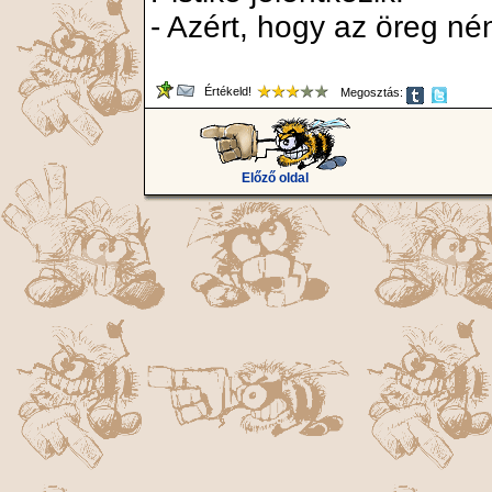
- Azért, hogy az öreg né
Értékeld!
Megosztás:
Előző oldal