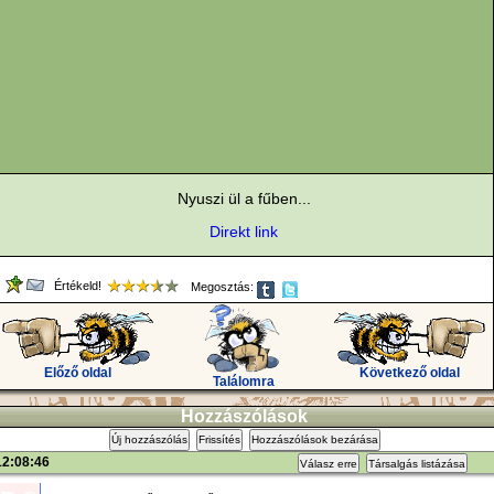
Nyuszi ül a fűben...
Direkt link
Értékeld!
Megosztás:
Előző oldal
Következő oldal
Találomra
Hozzászólások
Új hozzászólás
Frissítés
Hozzászólások bezárása
12:08:46
Válasz erre
Társalgás listázása