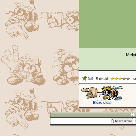
Mely
Értékeld!
Me
Előző oldal
Ho
Új hozzászólás