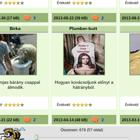
d!
Értékeld!
Értékeld!
-30 (17 kB)
3
2013-08-22 (39 kB)
2
2013-08-2
Birka
Plumber-butt
mjas bárány csappal
Hogyan kovácsoljunk előnyt a
álmodik.
hátrányból.
d!
Értékeld!
Értékeld!
-21 (22 kB)
2
2013-04-14 (48 kB)
2
2013-03-1
Összesen: 676 (57 oldal)