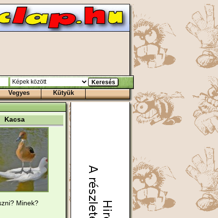
Vegyes
Kütyük
Kacsa
szni? Minek?