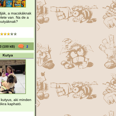
dják, a macskáknak
élete van. Na de a
kutyáknak?
3 (100 kB)
2
Kutya
 kutyus, aki minden
tékra kapható.