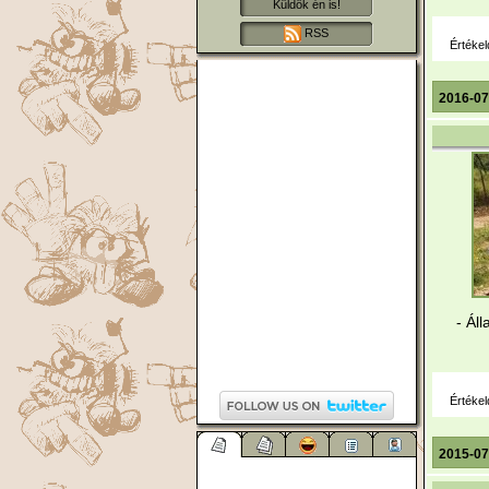
Küldök én is!
RSS
Értékel
2016-07
- Ál
Értékel
2015-07