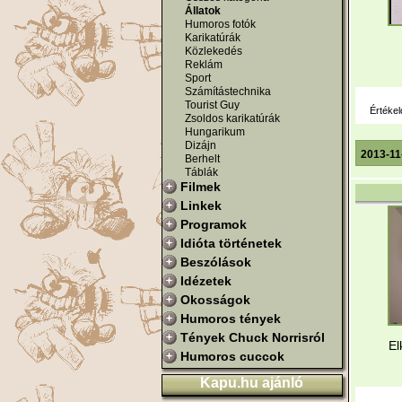
Állatok
Humoros fotók
Karikatúrák
Közlekedés
Reklám
Sport
Számítástechnika
Tourist Guy
Értékel
Zsoldos karikatúrák
Hungarikum
Dizájn
2013-11
Berhelt
Táblák
Filmek
Linkek
Programok
Idióta történetek
Beszólások
Idézetek
Okosságok
Humoros tények
Tények Chuck Norrisról
El
Humoros cuccok
Kapu.hu ajánló