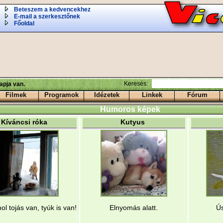
Beteszem a kedvencekhez
E-mail a szerkesztőnek
Főoldal
Keresés:
apja van.
Filmek
Programok
Idézetek
Linkek
Fórum
Humoros képek
Kíváncsi róka
Kutyus
ol tojás van, tyúk is van!
Elnyomás alatt.
Ú