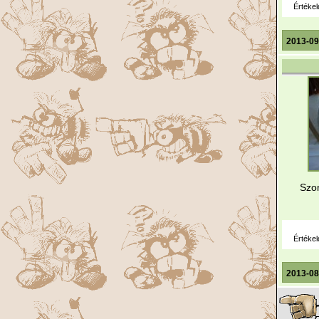
Értékel
2013-09
Szo
Értékel
2013-08