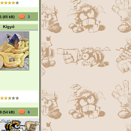
1 (65 kB)
3
Kígyó
9 (54 kB)
6