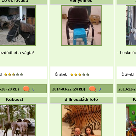
Ló és lovasa
Kényelmes
ezdődhet a vágta!
- Leskel
d!
Értékeld!
Értékeld!
-28 (20 kB)
0
2014-03-22 (24 kB)
3
2013-12-2
Kukucs!
Idilli családi fotó
K