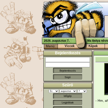
2026. augusztus 7.
Ma Ibolya névn
Menü:
Viccek
Képek
Bejelentkezés
Súgó
Szűrő
Időgép
- Hm, ah
Legjobbak