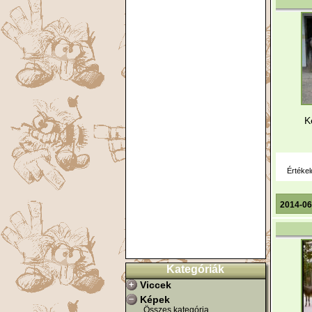
K
Értékel
2014-06
Kategóriák
Viccek
Képek
Összes kategória