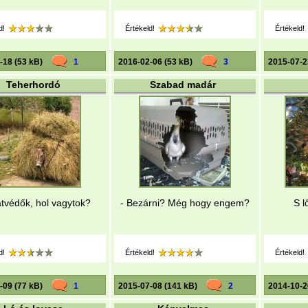
d!
Értékeld!
Értékeld!
-18 (53 kB)
1
2016-02-06 (53 kB)
3
2015-07-2
Teherhordó
Szabad madár
latvédők, hol vagytok?
- Bezárni? Még hogy engem?
S l
d!
Értékeld!
Értékeld!
-09 (77 kB)
1
2015-07-08 (141 kB)
2
2014-10-2