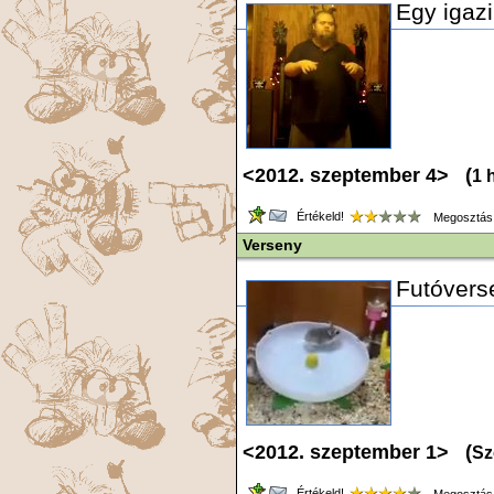
Egy igazi
<2012. szeptember 4> (
1 
Értékeld!
Megosztás
Verseny
Futóvers
<2012. szeptember 1> (
Sz
Értékeld!