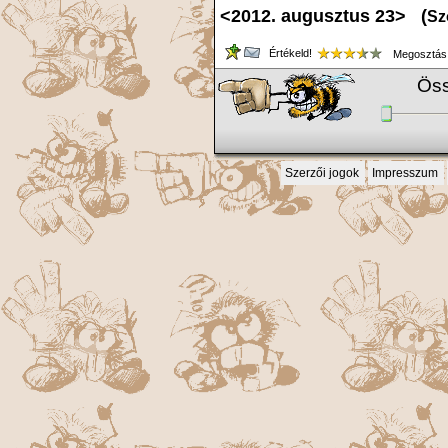
<2012. augusztus 23> (
Sz
Értékeld!
Megosztás
Öss
Szerzői jogok
Impresszum