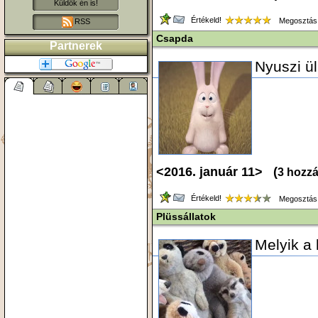
Küldök én is!
Értékeld!
Megosztás
RSS
Csapda
Partnerek
Nyuszi ül
<2016. január 11> (
3 hozz
Értékeld!
Megosztás
Plüssállatok
Melyik a