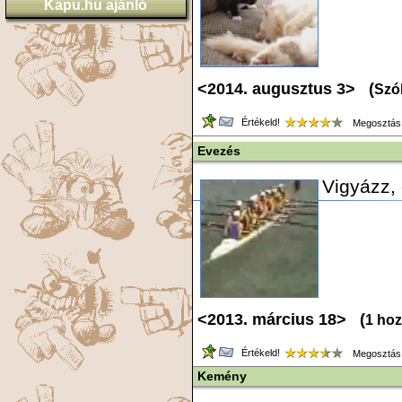
Kapu.hu ajánló
<2014. augusztus 3> (
Szól
Értékeld!
Megosztás
Evezés
Vigyázz, 
<2013. március 18> (
1 ho
Értékeld!
Megosztás
Kemény