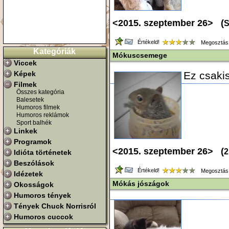
<2015. szeptember 26> (
S
Értékeld!
Megosztás
Kategóriák
Mókuscsemege
Viccek
Képek
Ez csaki
Filmek
Összes kategória
Balesetek
Humoros filmek
Humoros reklámok
Sport balhék
Linkek
Programok
<2015. szeptember 26> (
2
Idióta történetek
Beszólások
Értékeld!
Megosztás
Idézetek
Mókás jószágok
Okosságok
Humoros tények
Tények Chuck Norrisról
Humoros cuccok