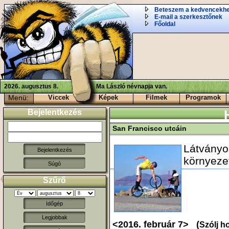
Beteszem a kedvencekh
E-mail a szerkesztőnek
Főoldal
2026. augusztus 8.
Ma László névnapja van.
Menü:
Viccek
Képek
Filmek
Programok
Bejelentkezés
San Francisco utcáin
Látványo
környeze
Súgó
Szűrő
Időgép
Legjobbak
<2016. február 7> (
Szólj h