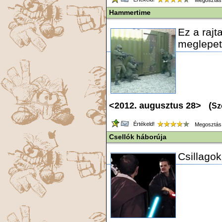
Megosztás
Hammertime
Ez a rajt
meglepet
<2012. augusztus 28> (
Sz
Értékeld!
Megosztás
Csellók háborúja
Csillagok