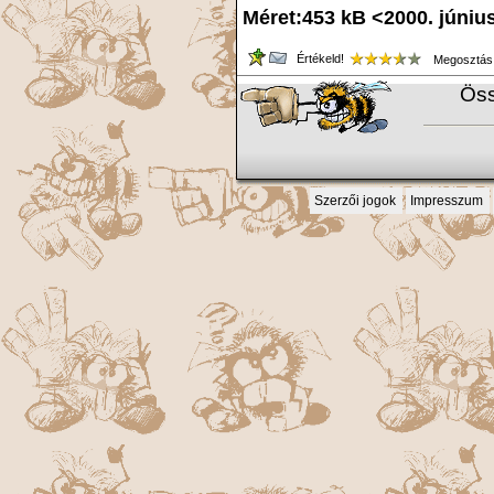
Méret:453 kB <2000. júniu
Értékeld!
Megosztás
Öss
Szerzői jogok
Impresszum