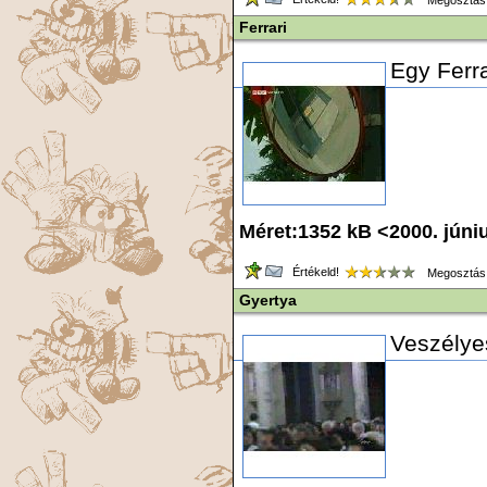
Megosztás
Ferrari
Egy Ferra
Méret:1352 kB <2000. júni
Értékeld!
Megosztás
Gyertya
Veszélye