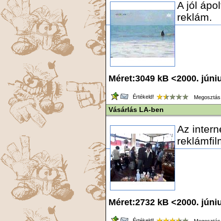
A jól ápol
reklám.
Méret:3049 kB <2000. júni
Értékeld!
Megosztás
Vásárlás LA-ben
Az intern
reklámfil
Méret:2732 kB <2000. júni
Értékeld!