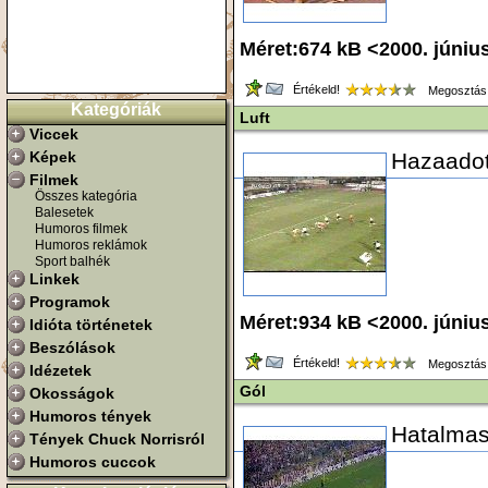
Méret:674 kB <2000. júniu
Értékeld!
Megosztás
Kategóriák
Luft
Viccek
Képek
Hazaadott
Filmek
Összes kategória
Balesetek
Humoros filmek
Humoros reklámok
Sport balhék
Linkek
Programok
Méret:934 kB <2000. júniu
Idióta történetek
Beszólások
Értékeld!
Megosztás
Idézetek
Gól
Okosságok
Humoros tények
Hatalmas 
Tények Chuck Norrisról
Humoros cuccok