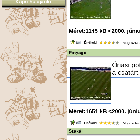
Kapu.hu ajánló
Méret:1145 kB <2000. júni
Értékeld!
Megosztás
Potyagól
Óriási po
a csatárt.
Méret:1651 kB <2000. júni
Értékeld!
Megosztás
Szakáll