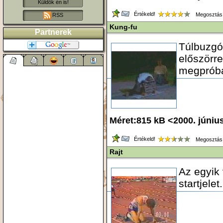
Küldök én is!
Értékeld!
Megosztás
RSS
Kung-fu
Partnerek
Túlbuzgó
előszörre
megpróbál
Méret:815 kB <2000. júniu
Értékeld!
Megosztás
Rajt
Az egyik
startjelet.