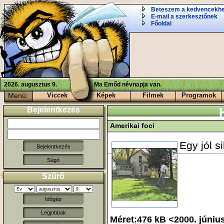
Beteszem a kedvencekh
E-mail a szerkesztőnek
Főoldal
2026. augusztus 9.
Ma Emőd névnapja van.
Menü:
Viccek
Képek
Filmek
Programok
Bejelentkezés
Amerikai foci
Egy jól s
Súgó
Szűrő
Időgép
Legjobbak
Méret:476 kB <2000. júniu