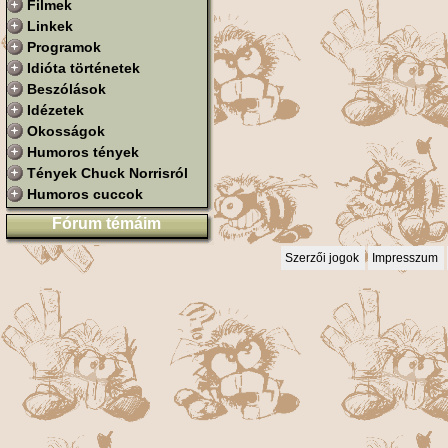
Filmek
Linkek
Programok
Idióta történetek
Beszólások
Idézetek
Okosságok
Humoros tények
Tények Chuck Norrisról
Humoros cuccok
Fórum témáim
Szerzői jogok
Impresszum