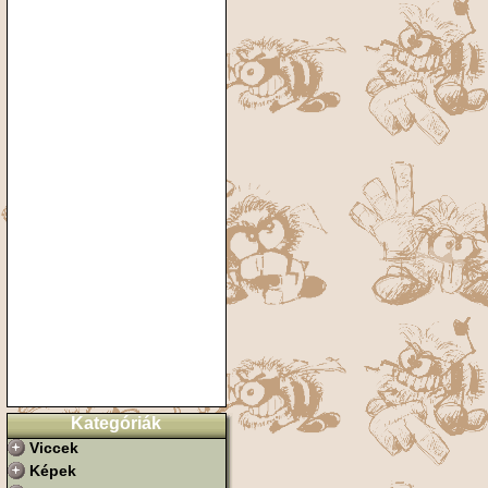
Kategóriák
Viccek
Képek