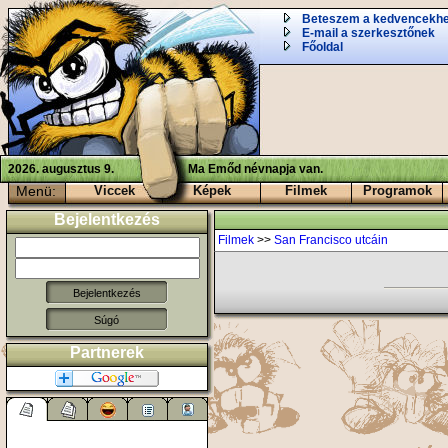
Beteszem a kedvencekh
E-mail a szerkesztőnek
Főoldal
2026. augusztus 9.
Ma Emőd névnapja van.
Menü:
Viccek
Képek
Filmek
Programok
Bejelentkezés
Filmek
>>
San Francisco utcáin
Súgó
Partnerek