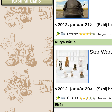
Kapu.hu ajánló
<2012. január 21> (
Szólj h
Értékeld!
Megosztás
Kutya kórus
Star War
<2012. január 20> (
Szólj h
Értékeld!
Megosztás
Ebéd