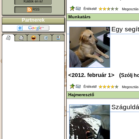
Küldök én is!
Értékeld!
Megosztás
RSS
Munkatárs
Partnerek
Egy segí
<2012. február 1> (
Szólj h
Értékeld!
Megosztás
Hajmeresztő
Száguldá