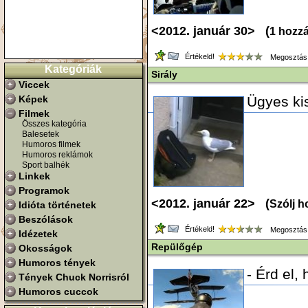
<2012. január 30> (
1 hozz
Értékeld!
Megosztás
Kategóriák
Sirály
Viccek
Képek
Ügyes kis
Filmek
Összes kategória
Balesetek
Humoros filmek
Humoros reklámok
Sport balhék
Linkek
Programok
<2012. január 22> (
Szólj h
Idióta történetek
Beszólások
Értékeld!
Megosztás
Idézetek
Repülőgép
Okosságok
Humoros tények
- Érd el,
Tények Chuck Norrisról
Humoros cuccok