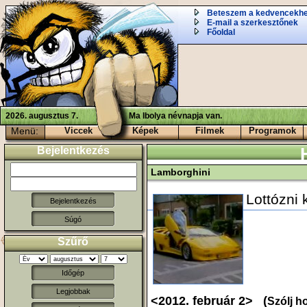
Beteszem a kedvencekh
E-mail a szerkesztőnek
Főoldal
2026. augusztus 7.
Ma Ibolya névnapja van.
Menü:
Viccek
Képek
Filmek
Programok
Bejelentkezés
Lamborghini
Lottózni 
Súgó
Szűrő
Időgép
Legjobbak
<2012. február 2> (
Szólj h