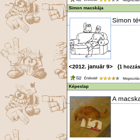
Megosztás
Simon macskája
Simon té
<2012. január 9> (
1 hozzás
Értékeld!
Megosztás
Képeslap
A macska