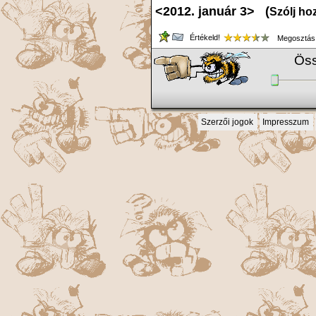
<2012. január 3> (
Szólj ho
Értékeld!
Megosztás
Öss
Szerzői jogok
Impresszum