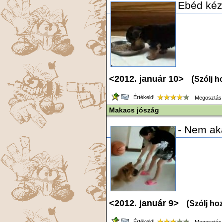
Ebéd kéz
<2012. január 10> (
Szólj h
Értékeld!
Megosztás
Makacs jószág
- Nem aka
<2012. január 9> (
Szólj ho
Értékeld!