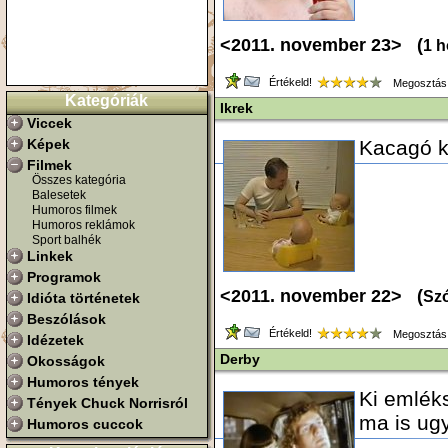
<2011. november 23> (
1 h
Értékeld!
Megosztás
Kategóriák
Ikrek
Viccek
Képek
Kacagó kv
Filmek
Összes kategória
Balesetek
Humoros filmek
Humoros reklámok
Sport balhék
Linkek
Programok
<2011. november 22> (
Szó
Idióta történetek
Beszólások
Értékeld!
Megosztás
Idézetek
Derby
Okosságok
Humoros tények
Ki emlék
Tények Chuck Norrisról
ma is ug
Humoros cuccok