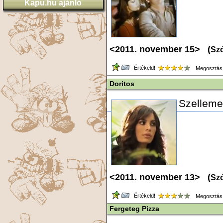
Kapu.hu ajánló
<2011. november 15> (
Szó
Értékeld!
Megosztás
Doritos
Szelleme
<2011. november 13> (
Szó
Értékeld!
Megosztás
Fergeteg Pizza