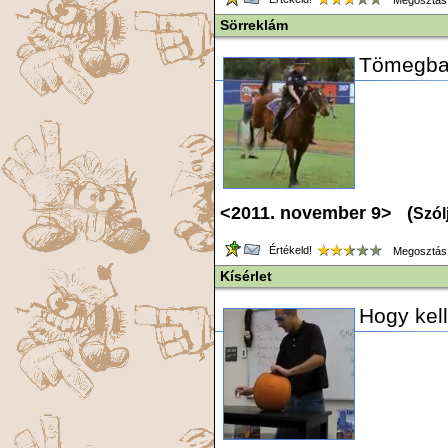
Megosztás
Sörreklám
Tömegbal
<2011. november 9> (
Szól
Értékeld!
Megosztás
Kísérlet
Hogy kell