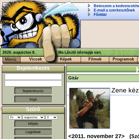
Beteszem a kedvencekh
E-mail a szerkesztőnek
Főoldal
2026. augusztus 8.
Ma László névnapja van.
Menü:
Viccek
Képek
Filmek
Programok
Bejelentkezés
Gitár
Zene kézz
Súgó
Szűrő
Időgép
Legjobbak
<2011. november 27> (
Szó