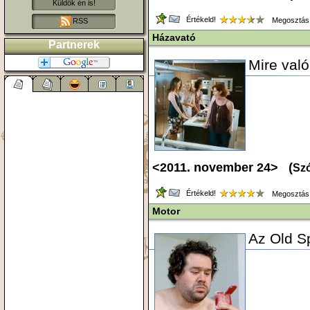
Küldök én is!
Értékeld!
Megosztás
RSS
Házavató
Partnerek
Mire való
<2011. november 24> (
Szó
Értékeld!
Megosztás
Motor
Az Old Sp