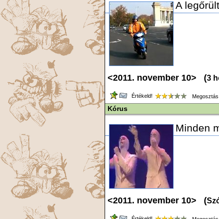
A legőrül
<2011. november 10> (
3 h
Értékeld!
Megosztás
Kórus
Minden m
<2011. november 10> (
Szó
Értékeld!