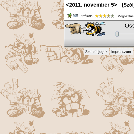
<2011. november 5> (
Szól
Értékeld!
Megosztás
Öss
Szerzői jogok
Impresszum