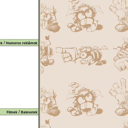
/
ek
Humoros reklámok
/
Filmek
Balesetek