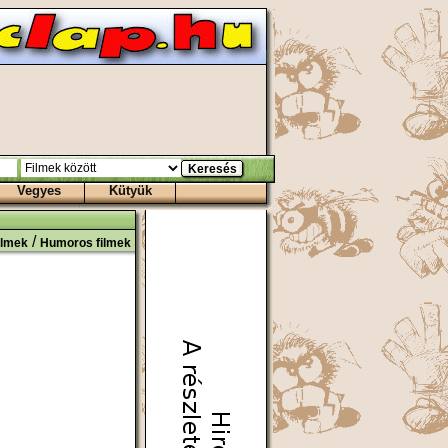
Vegyes
Kütyük
/
ilmek
Humoros filmek