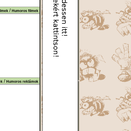
/
ilmek
Humoros filmek
/
ek
Humoros reklámok