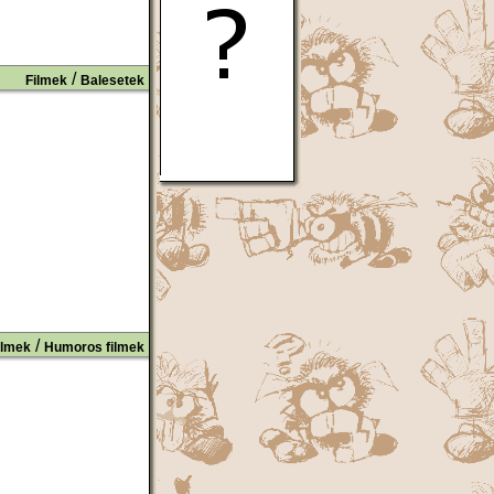
/
Filmek
Balesetek
/
ilmek
Humoros filmek