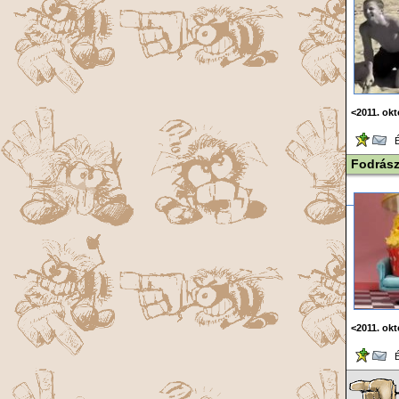
<2011. ok
Ér
Fodrász
<2011. ok
Ér