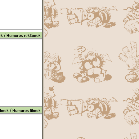
/
ek
Humoros reklámok
/
ilmek
Humoros filmek