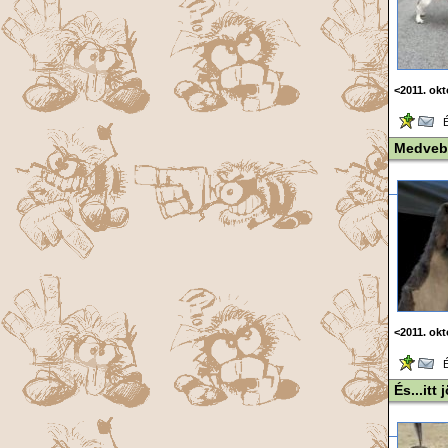
<2011. ok
Ér
Medveb
<2011. ok
Ér
És...itt