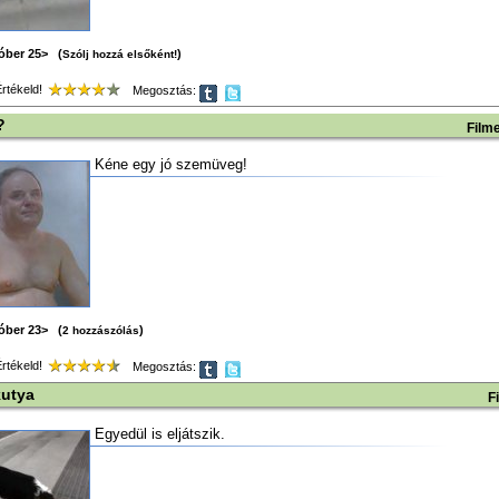
tóber 25> (
)
Szólj hozzá elsőként!
tékeld!
Megosztás:
?
Film
Kéne egy jó szemüveg!
tóber 23> (
)
2 hozzászólás
tékeld!
Megosztás:
utya
F
Egyedül is eljátszik.