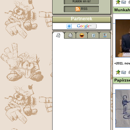
Küldök én is!
Ér
RSS
Munkah
Partnerek
<2011. no
Ér
Papírz