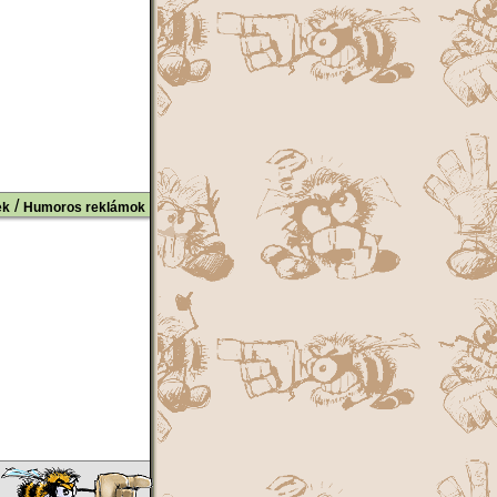
/
ek
Humoros reklámok