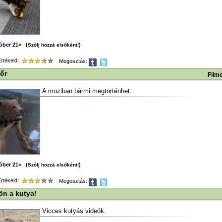
tóber 21> (
)
Szólj hozzá elsőként!
tékeld!
Megosztás:
őr
Film
A moziban bármi megtörténhet.
tóber 21> (
)
Szólj hozzá elsőként!
tékeld!
Megosztás:
 jön a kutya!
Vicces kutyás videók.