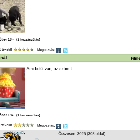
tóber 18> (
)
1 hozzászólás
tékeld!
Megosztás:
nál
Film
Ami belül van, az számít.
tóber 18> (
)
1 hozzászólás
tékeld!
Megosztás:
Összesen: 3025 (303 oldal)