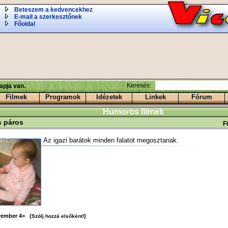
Beteszem a kedvencekhez
E-mail a szerkesztőnek
Főoldal
Keresés:
apja van.
Filmek
Programok
Idézetek
Linkek
Fórum
Humoros filmek
 páros
F
Az igazi barátok minden falatot megosztanak.
vember 4> (
)
Szólj hozzá elsőként!