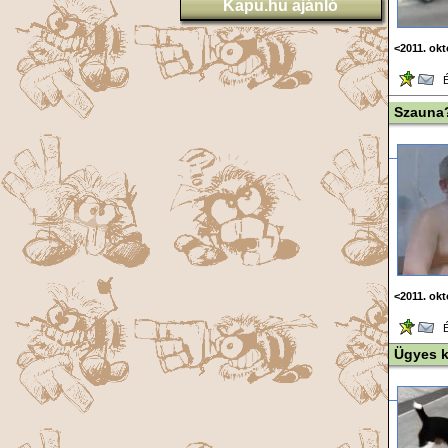
Kapu.hu ajánló
<2011. ok
Ér
Szauna
<2011. ok
Ér
Ügyes k