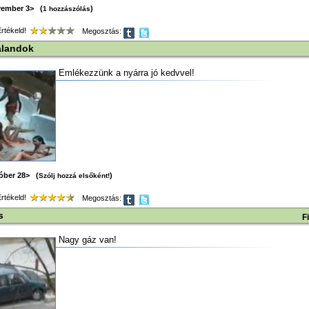
vember 3> (
)
1 hozzászólás
tékeld!
Megosztás:
alandok
Emlékezzünk a nyárra jó kedvvel!
tóber 28> (
)
Szólj hozzá elsőként!
tékeld!
Megosztás:
s
F
Nagy gáz van!