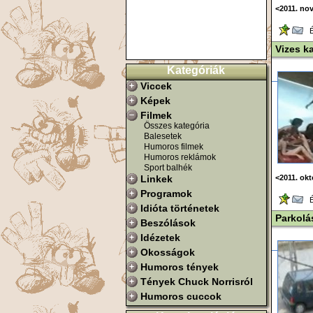
<2011. no
Ér
Vizes k
Kategóriák
Viccek
Képek
Filmek
Összes kategória
Balesetek
Humoros filmek
Humoros reklámok
Sport balhék
Linkek
<2011. ok
Programok
Ér
Idióta történetek
Parkolá
Beszólások
Idézetek
Okosságok
Humoros tények
Tények Chuck Norrisról
Humoros cuccok