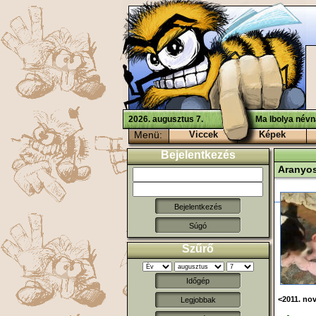
2026. augusztus 7.
Ma Ibolya névn
Menü:
Viccek
Képek
Bejelentkezés
Aranyos
Súgó
Szűrő
Időgép
<2011. no
Legjobbak