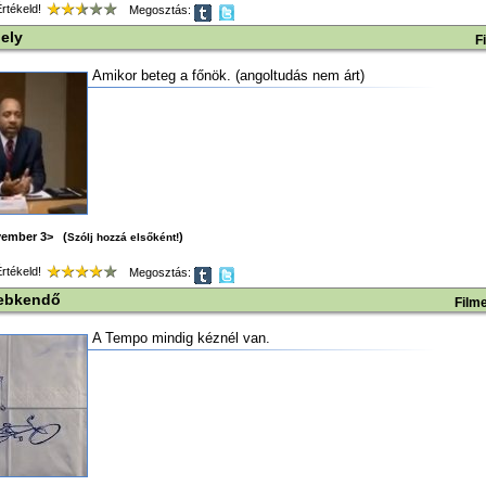
tékeld!
Megosztás:
ely
F
Amikor beteg a főnök. (angoltudás nem árt)
vember 3> (
)
Szólj hozzá elsőként!
tékeld!
Megosztás:
sebkendő
Film
A Tempo mindig kéznél van.